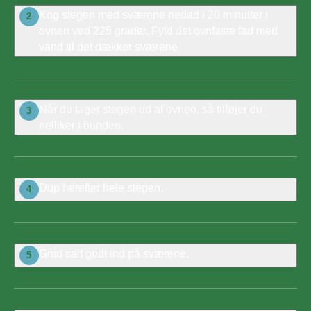
Kog stegen med sværene nedad i 20 minutter i
2
ovnen ved 225 grader. Fyld det ovnfaste fad med
vand til det dækker sværene.
Når du tager stegen ud af ovnen, så tilføjer du
3
nelliker i bunden.
Dup herefter hele stegen.
4
Gnid salt godt ind på sværene.
5