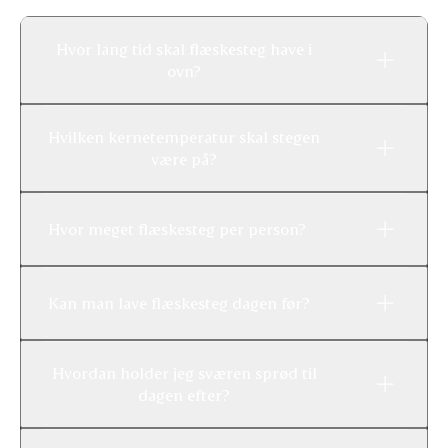
Hvor lang tid skal flæskesteg have i
ovn?
Hvilken kernetemperatur skal stegen
være på?
Hvor meget flæskesteg per person?
Kan man lave flæskesteg dagen før?
Hvordan holder jeg sværen sprød til
dagen efter?