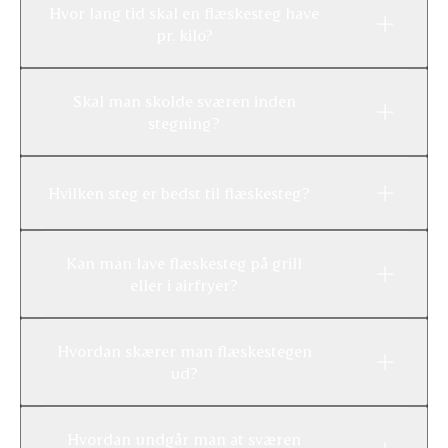
Hvor lang tid skal en flæskesteg have
pr. kilo?
Skal man skolde sværen inden
stegning?
Hvilken steg er bedst til flæskesteg?
Kan man lave flæskesteg på grill
eller i airfryer?
Hvordan skærer man flæskestegen
ud?
Hvordan undgår man at sværen