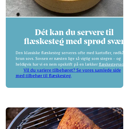
Dét kan du servere til
flæskesteg med sprød svær
Den klassiske flæskesteg serveres ofte med kartofler, rødkål 
brun sovs. Sovsen er næsten lige så vigtig som stegen – og
heldigvis har vi en nem opskrift på en lækker
flæskestegssovs
Vil du variere tilbehøret? Se vores samlede side
med tilbehør til flæskesteg.