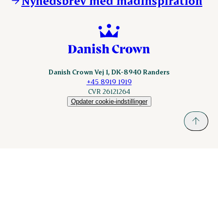
Nyhedsbrev med madinspiration
Scanhide.dk
Sokolow.pl
Danish Crown Vej 1, DK-8940 Randers
+45 8919 1919
CVR 26121264
Opdater cookie-indstillinger