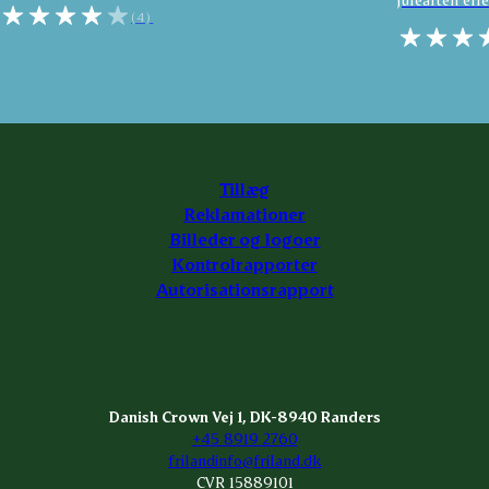
(4)
Tillæg
Reklamationer
Billeder og logoer
Kontrolrapporter
Autorisationsrapport
Danish Crown Vej 1, DK-8940 Randers
+45 8919 2760
frilandinfo@friland.dk
CVR 15889101