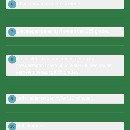
Tilføj laurbær imellem sværene.
6
Sæt stegen på en rist i ovnen ved 225 grader.
7
Sæt et ildfast fad under risten. Steg nu
8
flæskestegen i cirka 60 minutter - til den når en
kernetemperatur på 65 grader.
Lad til sidst stegen hvile i 10 minutter.
9
Velbekomme!
10