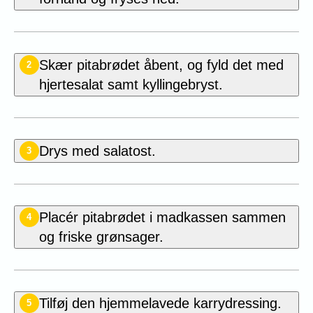
Skær pitabrødet åbent, og fyld det med
2
hjertesalat samt kyllingebryst.
Drys med salatost.
3
Placér pitabrødet i madkassen sammen
4
og friske grønsager.
Tilføj den hjemmelavede karrydressing.
5