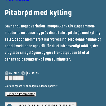
Pitabrød med kylling
Savner du noget variation i madpakken? Giv klapsammen-
madderne en pause, og prøv disse lækre pitabrød med kylling,
salat, ost og hjemmerørt karrydressing. Med denne nemme og
appetitvækkende opskrift får du et børnevenligt måltid, der
vil glæde smagsløgene og gøre frokostpausen til et af
dagens højdepunkter – på kun 15 minutter.
15 MIN.
10 MIN.
Vær den første til at bedømme denne opskrift
Tilføj en kommentar
HOLD MIN SKÆRM TÆNDT