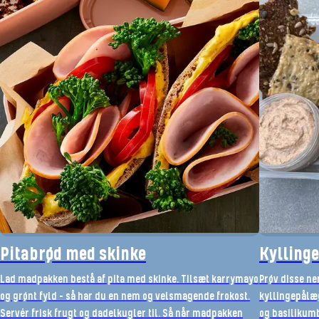
Pitabrød med skinke
Kylling
Lad madpakken bestå af pita med skinke. Tilsæt karrymayo
Prøv disse n
og grønt fyld – så har du en nem og velsmagende frokost.
kyllingepålæg
Servér frisk frugt og dadelkugler til. Så når madpakken
og basilikumb