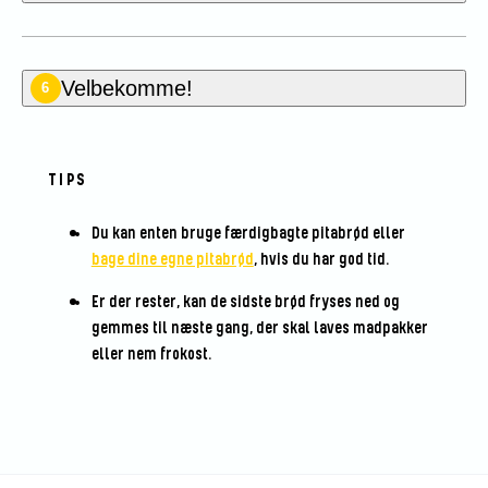
Velbekomme!
6
TIPS
Du kan enten bruge færdigbagte pitabrød eller
bage dine egne pitabrød
, hvis du har god tid.
Er der rester, kan de sidste brød fryses ned og
gemmes til næste gang, der skal laves madpakker
eller nem frokost.