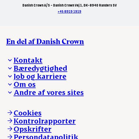
Danish Crown A/S - Danish Crown Vej 1, DK-8940 Randers SV
+45 8919 1919
En del af Danish Crown
Kontakt
Bæredygtighed
Besøg Danish Crown
Job og karriere
Presse og nyheder
Fra jord til bord
Om os
Reklamationer
Hverdagen
Arbejd med os
Andre af vores sites
Whistleblower
Ansvarlighed og nøgletal
Ledige stillinger
Hvem er vi
Øvrige henvendelser
Mød Danish Crown
Brand og visuel identitet
Andelsejere - gris
Vi går forrest
Andelsejere - kreatur
Cookies
Vores resultater
Danishcrownprofessional.com
Kontrolrapporter
Vores lokationer
DAT-Schaub.com
Opskrifter
Kontakt
ESS-FOOD.com
Persondatapolitik
Fonden Dansk Gastronomi