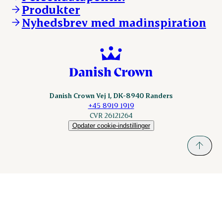
KLS.se
Produkter
nordicspoor.com
Nyhedsbrev med madinspiration
Scanhide.dk
Sokolow.pl
Danish Crown Vej 1, DK-8940 Randers
+45 8919 1919
CVR 26121264
Opdater cookie-indstillinger