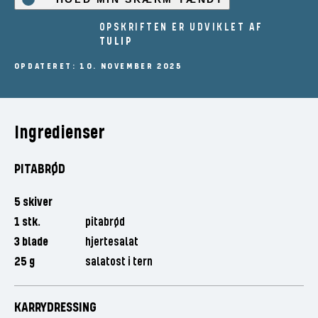
OPSKRIFTEN ER UDVIKLET AF
TULIP
OPDATERET: 10. NOVEMBER 2025
Ingredienser
PITABRØD
5 skiver
1 stk.
pitabrød
3 blade
hjertesalat
25 g
salatost i tern
KARRYDRESSING