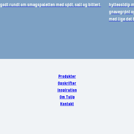
godt rundt om smagspaletten med sødt, salt og bittert.
hytteostdip m
gnavegrønt o
med lige det 
Produkter
Opskrifter
Inspiration
Om Tulip
Kontakt