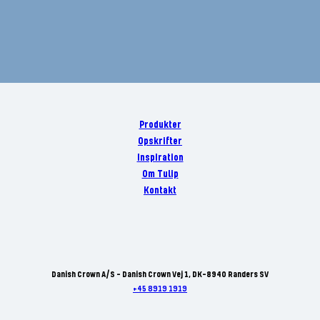
Produkter
Opskrifter
Inspiration
Om Tulip
Kontakt
Danish Crown A/S - Danish Crown Vej 1, DK-8940 Randers SV
+45 8919 1919