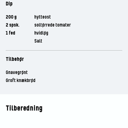
Dip
200 g
hytteost
2 spsk.
soltørrede tomater
1 fed
hvidløg
Salt
Tilbehør
Gnavegrønt
Groft knækbrød
Tilberedning