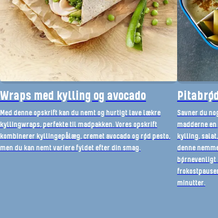
Wraps med kylling og avocado
Pitabrød
Med denne opskrift kan du nemt og hurtigt lave lækre
Savner du no
kyllingwraps, perfekte til madpakken. Vores opskrift
madderne en 
kombinerer kyllingepålæg, cremet avocado og rød pesto,
kylling, sala
men du kan nemt variere fyldet efter din smag.
denne nemme 
børnevenligt 
frokostpausen
minutter.