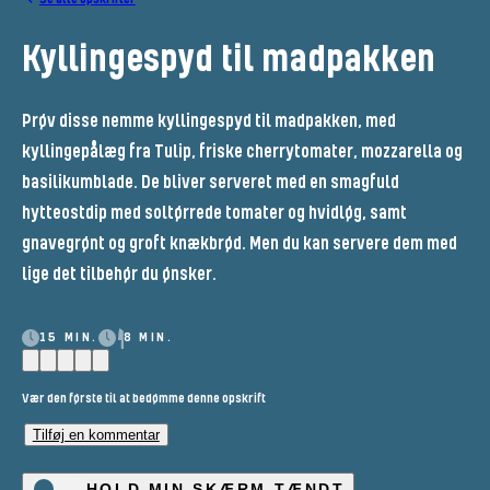
Kyllingespyd til madpakken
Prøv disse nemme kyllingespyd til madpakken, med
kyllingepålæg fra Tulip, friske cherrytomater, mozzarella og
basilikumblade. De bliver serveret med en smagfuld
hytteostdip med soltørrede tomater og hvidløg, samt
gnavegrønt og groft knækbrød. Men du kan servere dem med
lige det tilbehør du ønsker.
15 MIN.
8 MIN.
Vær den første til at bedømme denne opskrift
Tilføj en kommentar
HOLD MIN SKÆRM TÆNDT