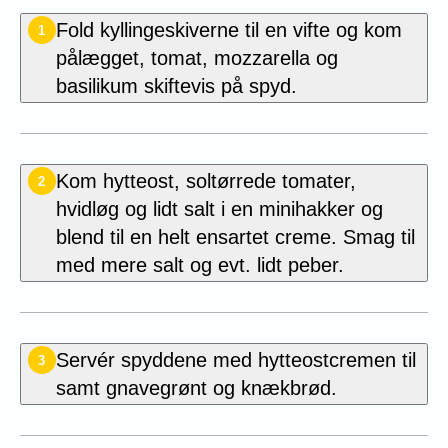
Fold kyllingeskiverne til en vifte og kom
1
pålægget, tomat, mozzarella og
basilikum skiftevis på spyd.
Kom hytteost, soltørrede tomater,
2
hvidløg og lidt salt i en minihakker og
blend til en helt ensartet creme. Smag til
med mere salt og evt. lidt peber.
Servér spyddene med hytteostcremen til
3
samt gnavegrønt og
knækbrød.