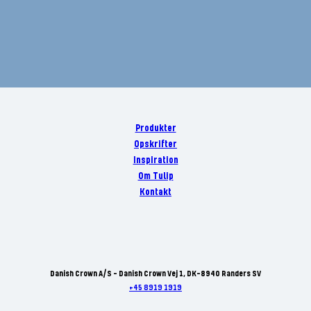
Produkter
Opskrifter
Inspiration
Om Tulip
Kontakt
Danish Crown A/S - Danish Crown Vej 1, DK-8940 Randers SV
+45 8919 1919