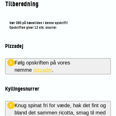
Tilberedning
Vær OBS på hævetiden i denne opskrift!
Opskriften giver 12 stk. snurrer.
Pizzadej
Følg opskriften på
vores
1
nemme
pizzadej
.
Kyllingesnurrer
Knug spinat fri for væde, hak det fint og
1
bland det sammen ricotta, smag til med