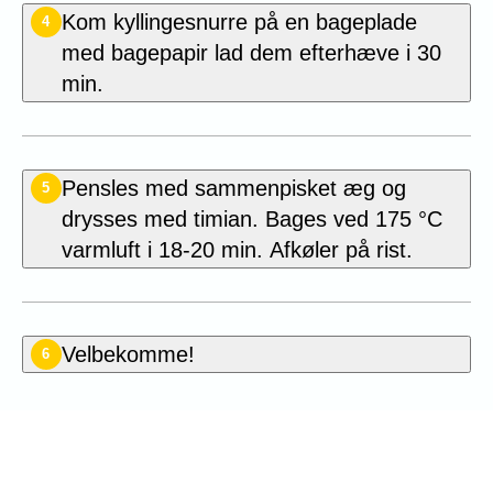
Kom kyllingesnurre på en bageplade
4
med bagepapir lad dem efterhæve i 30
min.
Pensles med sammenpisket æg og
5
drysses med timian. Bages ved 175 °C
varmluft i 18-20 min. Afkøler på rist.
Velbekomme!
6
Bedøm denne opskrift