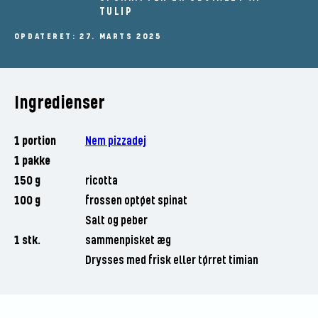
TULIP
OPDATERET: 27. MARTS 2025
Ingredienser
1 portion
Nem pizzadej
1 pakke
150 g
ricotta
100 g
frossen optøet spinat
Salt og peber
1 stk.
sammenpisket æg
Drysses med frisk eller tørret timian