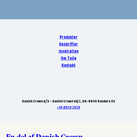
Produkter
Opskrifter
Inspiration
Om Tulip
Kontakt
Danish Crown A/S - Danish Crown Vej 1, DK-8940 Randers SV
+45 8919 1919
En del af Danish Crown