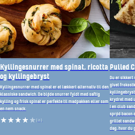
Kyllingesnurrer med spinat, ricotta
Pulled 
og kyllingebryst
Du er sikkert
givet frokostk
Kyllingesnurrer med spinat er et lækkert alternativ til den
kyllingebryst
klassiske sandwich. De bløde snurrer fyldt med saftig
krydret med u
kylling og frisk spinat er perfekte til madpakken eller som
I en club san
en nem snack.
sprød bacon 
(2)
grillet sandw
dag, hvor du g