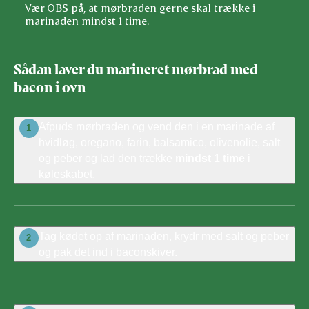
Vær OBS på, at mørbraden gerne skal trække i
marinaden mindst 1 time.
Sådan laver du marineret mørbrad med
bacon i ovn
Afpuds mørbraden og vend den i en marinade af
1
hvidløg, oregano, farin, balsamico, olivenolie, salt
og peber og lad den trække
mindst 1 time
i
køleskabet.
Tag kødet op af marinaden, krydr med salt og peber
2
og pak det ind i baconskiver.