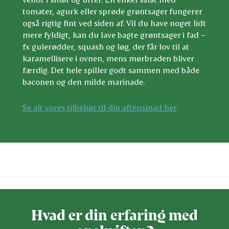
tomater, agurk eller sprøde grøntsager fungerer
også rigtig fint ved siden af. Vil du have noget lidt
mere fyldigt, kan du lave bagte grøntsager i fad –
fx gulerødder, squash og løg, der får lov til at
karamellisere i ovnen, mens mørbraden bliver
færdig. Det hele spiller godt sammen med både
baconen og den milde marinade.
Se alt vores tilbehør til din aftensmad her
Bedøm denne opskrift
Hvad er din erfaring med