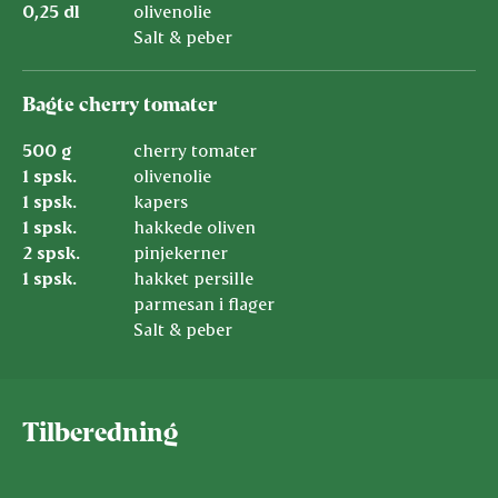
0,25 dl
olivenolie
Salt & peber
Bagte cherry tomater
500 g
cherry tomater
1 spsk.
olivenolie
1 spsk.
kapers
1 spsk.
hakkede oliven
2 spsk.
pinjekerner
1 spsk.
hakket persille
parmesan i flager
Salt & peber
Tilberedning