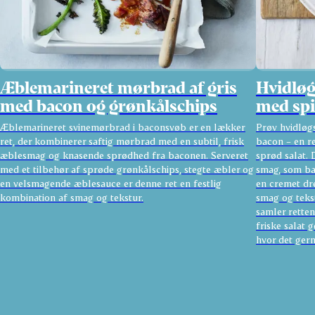
Æblemarineret mørbrad af gris
Hvidløgs
med bacon og grønkålschips
med spi
Æblemarineret svinemørbrad i baconsvøb er en lækker
Prøv hvidløgs
ret, der kombinerer saftig mørbrad med en subtil, frisk
bacon – en re
æblesmag og knasende sprødhed fra baconen. Serveret
sprød salat. 
med et tilbehør af sprøde grønkålschips, stegte æbler og
smag, som bal
en velsmagende æblesauce er denne ret en festlig
en cremet dre
kombination af smag og tekstur.
smag og teks
samler rette
friske salat 
hvor det ger