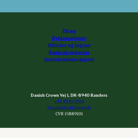
Tillæg
Reklamationer
Billeder og logoer
Kontrolrapporter
Autorisationsrapport
Danish Crown Vej 1, DK-8940 Randers
+45 8919 2760
frilandinfo@friland.dk
CVR 15889101