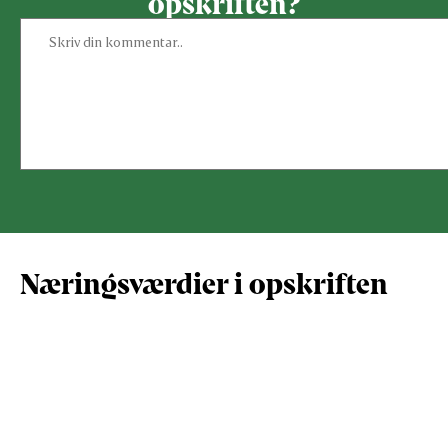
opskriften?
Næringsværdier i opskriften
Næringsindhold pr.
Næringsindhold 
100 g
person i opskrif
Total antal gram
100
312