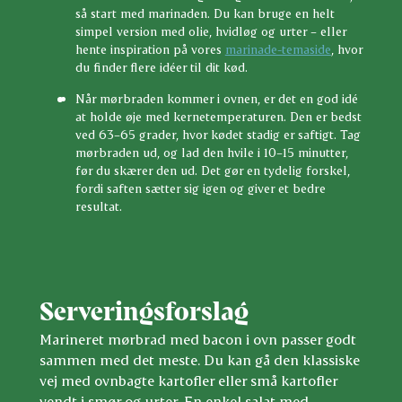
så start med marinaden. Du kan bruge en helt
simpel version med olie, hvidløg og urter – eller
hente inspiration på vores
marinade-temaside
, hvor
du finder flere idéer til dit kød.
Når mørbraden kommer i ovnen, er det en god idé
at holde øje med kernetemperaturen. Den er bedst
ved 63–65 grader, hvor kødet stadig er saftigt. Tag
mørbraden ud, og lad den hvile i 10–15 minutter,
før du skærer den ud. Det gør en tydelig forskel,
fordi saften sætter sig igen og giver et bedre
resultat.
Serveringsforslag
Marineret mørbrad med bacon i ovn passer godt
sammen med det meste. Du kan gå den klassiske
vej med ovnbagte kartofler eller små kartofler
vendt i smør og urter. En enkel salat med