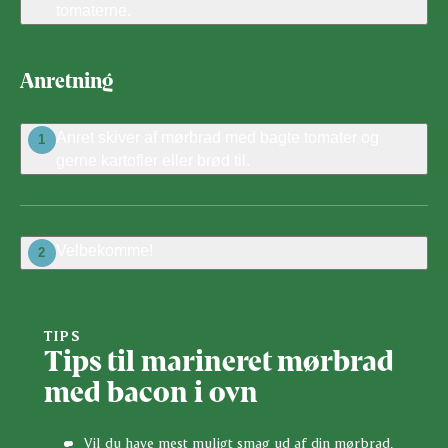
tomaterne.
Anretning
Anret skiver af mørbrad med bagte tomater og
1
gerne kartofler eller brød til.
Velbekomme!
2
TIPS
Tips til marineret mørbrad
med bacon i ovn
Vil du have mest muligt smag ud af din mørbrad,