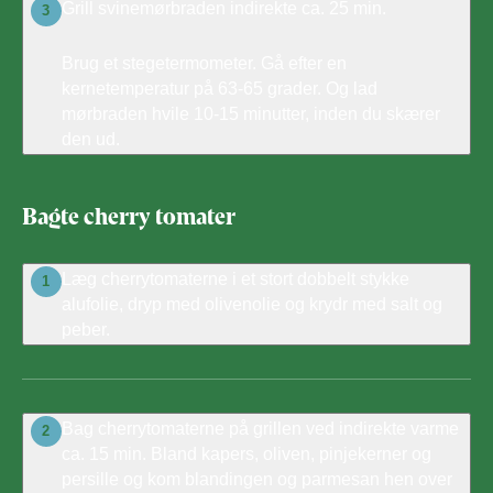
Grill svinemørbraden indirekte ca. 25 min.
3
Brug et stegetermometer. Gå efter en
kernetemperatur på 63-65 grader. Og lad
mørbraden hvile 10-15 minutter, inden du skærer
den ud.
Bagte cherry tomater
Læg cherrytomaterne i et stort dobbelt stykke
1
alufolie, dryp med olivenolie og krydr med salt og
peber.
Bag cherrytomaterne på grillen ved indirekte varme
2
ca. 15 min. Bland kapers, oliven, pinjekerner og
persille og kom blandingen og parmesan hen over