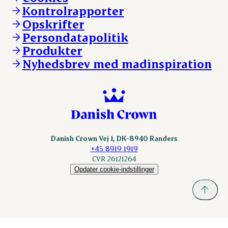
Vores resultater
Danishcrownprofessional.com
Kontrolrapporter
Vores lokationer
DAT-Schaub.com
Opskrifter
Kontakt
ESS-FOOD.com
Persondatapolitik
Fonden Dansk Gastronomi
KLS.se
Produkter
nordicspoor.com
Nyhedsbrev med madinspiration
Scanhide.dk
Sokolow.pl
Danish Crown Vej 1, DK-8940 Randers
+45 8919 1919
CVR 26121264
Opdater cookie-indstillinger