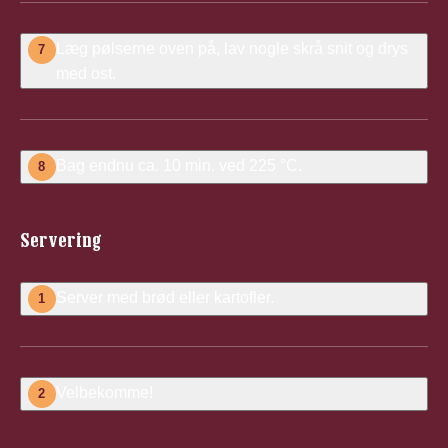
Læg pølserne oven på, lav nogle skrå snit og drys
7
med ost.
Bag endnu ca. 10 min. ved 225
°​C.
8
Servering
Server med brød eller kartofler.
1
Velbekomme!
2