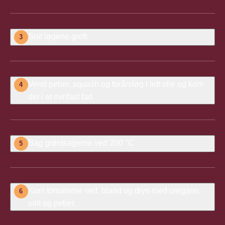
Snit løgene groft.
3
Vend peber, squash og forårsløg i lidt olie og kom
4
det i et ovnfast fad.
Bag grøntsagerne ved 200
°C
5
Kom tomaterne ved, bland og drys med oregano,
6
salt og peber.