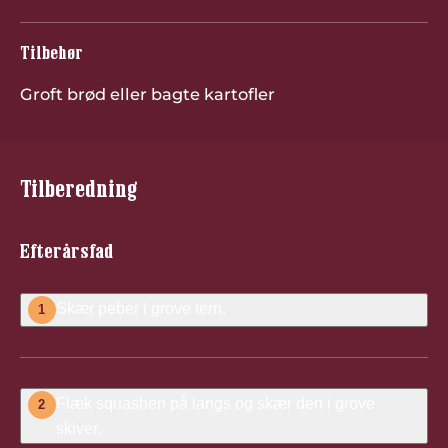
Tilbehør
Groft brød eller bagte kartofler
Tilberedning
Efterårsfad
Skær peber i grove tern.
1
Flæk squashen på langs og skær den i grove
2
skiver.