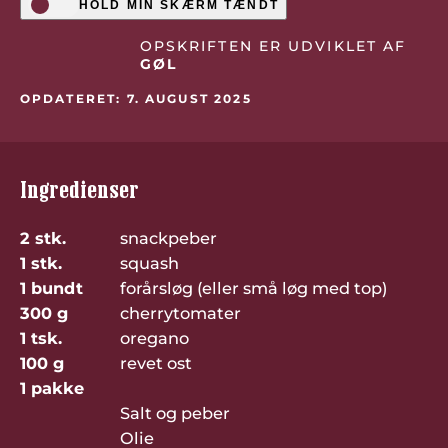
HOLD MIN SKÆRM TÆNDT
OPSKRIFTEN ER UDVIKLET AF
GØL
OPDATERET: 7. AUGUST 2025
Ingredienser
2 stk.
snackpeber
1 stk.
squash
1 bundt
forårsløg (eller små løg med top)
300 g
cherrytomater
1 tsk.
oregano
100 g
revet ost
1 pakke
Salt og peber
Olie