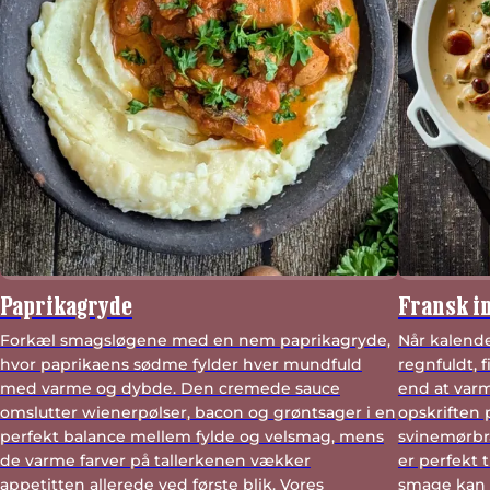
Paprikagryde
Fransk i
Forkæl smagsløgene med en nem paprikagryde,
Når kalende
hvor paprikaens sødme fylder hver mundfuld
regnfuldt, 
med varme og dybde. Den cremede sauce
end at varm
omslutter wienerpølser, bacon og grøntsager i en
opskriften 
perfekt balance mellem fylde og velsmag, mens
svinemørbra
de varme farver på tallerkenen vækker
er perfekt 
appetitten allerede ved første blik. Vores
smage kan 