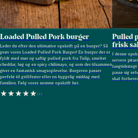
Loaded Pulled Pork burger
Pulled 
frisk sa
Leder du efter den ultimative opskrift på en burger? Så
prøv vores Loaded Pulled Pork Burger! En burger der er
I denne opskri
fyldt med mør og saftig pulled pork fra Tulip, smeltet
servere pitae
cheddar, løg og en spicy chilimayo, og som der tilsammen
langtidsstegt
giver en fantastisk smagsoplevelse. Burgeren passer
passe sig sel
perfekt til grillfester eller en hyggelig middag med
skal forbered
familien. Følg vores nemme opskrift her.
(1)