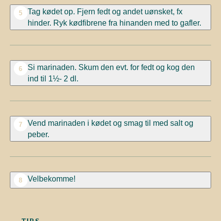
Tag kødet op. Fjern fedt og andet uønsket, fx
5
hinder. Ryk kødfibrene fra hinanden med to gafler.
Si marinaden. Skum den evt. for fedt og kog den
6
ind til 1½- 2 dl.
Vend marinaden i kødet og smag til med salt og
7
peber.
Velbekomme!
8
TIPS