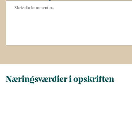
Næringsværdier i opskriften
Næringsindhold pr.
Næringsindhold 
100 g
person i opskrif
Total antal gram
100
232,6