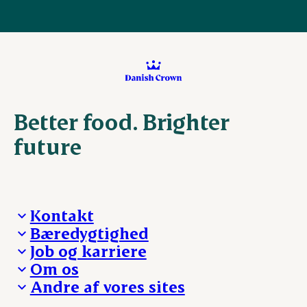
Better food. Brighter
future
Kontakt
Bæredygtighed
Besøg Danish Crown
Job og karriere
Presse og nyheder
Fra jord til bord
Om os
Reklamationer
Hverdagen
Arbejd med os
Andre af vores sites
Whistleblower
Ansvarlighed og nøgletal
Ledige stillinger
Hvem er vi
Øvrige henvendelser
Mød Danish Crown