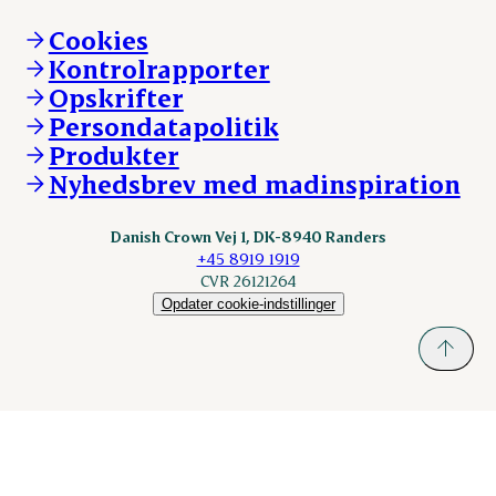
Brand og visuel identitet
Andelsejere - gris
Vi går forrest
Andelsejere - kreatur
Cookies
Vores resultater
Danishcrownprofessional.com
Kontrolrapporter
Vores lokationer
DAT-Schaub.com
Opskrifter
Kontakt
ESS-FOOD.com
Persondatapolitik
Fonden Dansk Gastronomi
KLS.se
Produkter
nordicspoor.com
Nyhedsbrev med madinspiration
Scanhide.dk
Sokolow.pl
Danish Crown Vej 1, DK-8940 Randers
+45 8919 1919
CVR 26121264
Opdater cookie-indstillinger