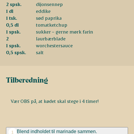
2 spsk.
dijonsennep
1 dl
eddike
1 tsk.
sød paprika
0,5 dl
tomatketchup
1 spsk.
sukker – gerne mørk farin
2
laurbærblade
1 spsk.
worchestersauce
0,5 spsk.
salt
Tilberedning
Vær OBS på, at kødet skal stege i 4 timer!
Blend indholdet til marinade sammen.
1