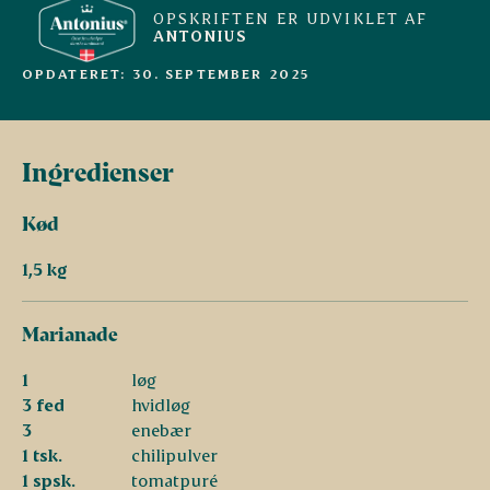
OPSKRIFTEN ER UDVIKLET AF
ANTONIUS
OPDATERET: 30. SEPTEMBER 2025
Ingredienser
Kød
1,5 kg
Marianade
1
løg
3 fed
hvidløg
3
enebær
1 tsk.
chilipulver
1 spsk.
tomatpuré