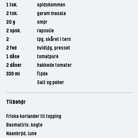
1 tsk.
spidskommen
2 tsk.
garam masala
20 g
smør
2 spsk.
rapsolie
2
løg, skåret i tern
2 fed
hvidløg, presset
1 dåse
tomatpuré
2 dåser
hakkede tomater
330 ml
fløde
Salt og peber
Tilbehør
Friske koriander til topping
Basmatiris, kogte
Naanbrød, lune