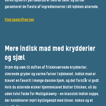
Vores opskrift på fladbrød er nem at lave, og du har
garanteret de fleste af ingredienserne i dit køkken allerede.
Find opskriften her
Mere indisk mad med krydderier
og sjæl
Drøm dig væk til duften af friskkværnede krydderier,
simrende gryder og varme farver i køkkenet. Indisk mad er
blevet en favorit i mange danske hjem, og det forstår vi godt.
Hvis du allerede elsker hjemmelavet Butter Chicken, vil du
uden tvivl falde for Mulligatawny - en klassisk indisk suppe,
der kombinerer mørt kyllingekød med linser, kokos og et