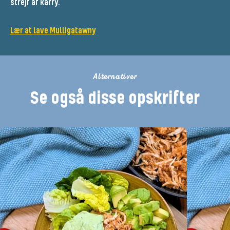
strejf af karry.
Lær at lave Mulligatawny
Alternativer
Se også disse opskrifter