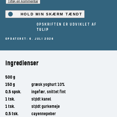
Tilføj en kommentar
HOLD MIN SKÆRM TÆNDT
OPSKRIFTEN ER UDVIKLET AF
TULIP
OPDATERET: 6. JULI 2026
Ingredienser
500 g
150 g
græsk yoghurt 10%
0,5 spsk.
ingefær, snittet fint
1 tsk.
stødt kanel
1 tsk.
stødt gurkemeje
0,5 tsk.
cayennepeber