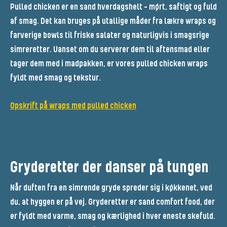
Pulled chicken er en sand hverdagshelt - mørt, saftigt og fuld
af smag. Det kan bruges på utallige måder fra lækre wraps og
farverige bowls til friske salater og naturligvis i smagsrige
simreretter. Uanset om du serverer dem til aftensmad eller
tager dem med i madpakken, er vores pulled chicken wraps
fyldt med smag og tekstur.
Opskrift på wraps med pulled chicken
Gryderetter der danser på tungen
Når duften fra en simrende gryde spreder sig i køkkenet, ved
du, at hyggen er på vej. Gryderetter er sand comfort food, der
er fyldt med varme, smag og kærlighed i hver eneste skefuld.