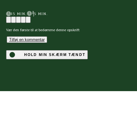
15 MIN.
5 MIN.
Vær den første til at bedømme denne opskrift
Tilføj en kommentar
HOLD MIN SKÆRM TÆNDT