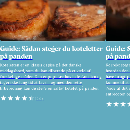
Guide: Sådan steger du koteletter
Guide: 
på panden
på pan
Koteletten er en klassisk spise på det danske
Korrekt stegn
middagsbord, som du kan tilberede på et væld af
hvordan den k
forskellige måder. Den er populær hos hele familien og
have brugt pe
tager ikke lang tid at lave – og med den rette
komme til at 
tilberedning kan du stege en saftig kotelet på panden.
guide til dig
entrecoten og
(26)