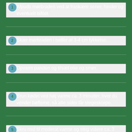
Afpuds mørbraden ved at fraskære sener, hinder og
1
eventuelt bifilet.
Skær mørbraden i bøffer af 3-4 cm tykkelse.
2
Opvarm panden og tilsæt olie og smør.
3
Brun kødet ved høj varme ca. 3 minutter, hvor du
4
vender bøfferne, så alle sider får stegeskorpe.
Skru ned til moderat varme og steg videre ca. 3
5