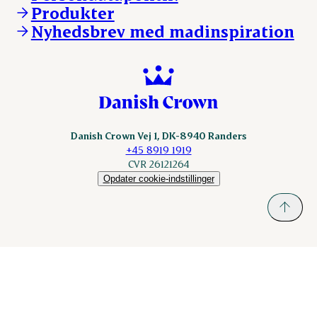
KLS.se
Produkter
nordicspoor.com
Nyhedsbrev med madinspiration
Scanhide.dk
Sokolow.pl
Danish Crown Vej 1, DK-8940 Randers
+45 8919 1919
CVR 26121264
Opdater cookie-indstillinger