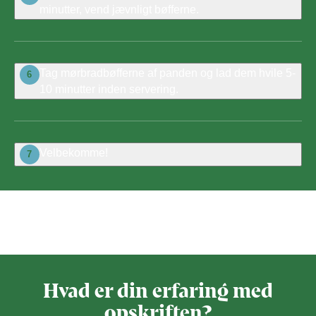
minutter, vend jævnligt bøfferne.
​Tag mørbradbøfferne af panden og lad dem hvile 5-
6
10 minutter inden servering.
Velbekomme!
7
Bedøm denne opskrift
Hvad er din erfaring med
opskriften?