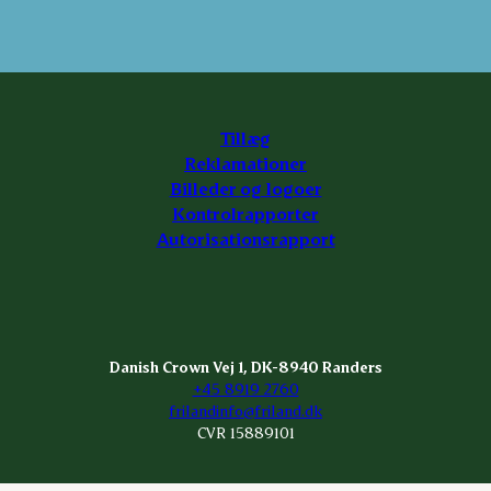
Tillæg
Reklamationer
Billeder og logoer
Kontrolrapporter
Autorisationsrapport
Danish Crown Vej 1, DK-8940 Randers
+45 8919 2760
frilandinfo@friland.dk
CVR 15889101