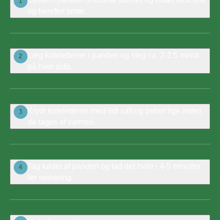
1
og herefter smør.
Læg koteletterne i panden og steg ca. 2-2,5 minut
2
på hver side.
Krydr koteletterne med lidt salt og peber lige inden
3
de tages af varmen.
Tag kødet af panden og lad det hvile i 4-5 minutter
4
før servering.