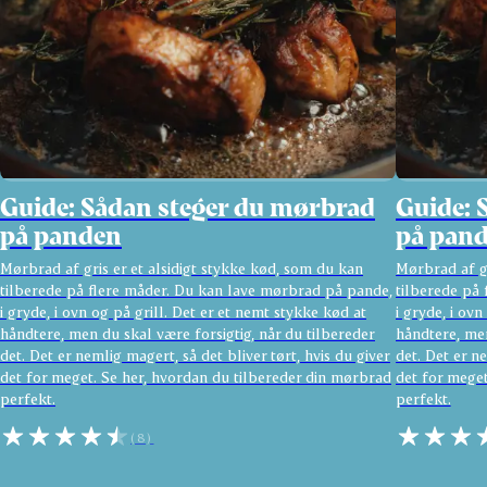
Guide: Sådan steger du mørbrad
Guide: 
på panden
på pan
Mørbrad af gris er et alsidigt stykke kød, som du kan
Mørbrad af gr
tilberede på flere måder. Du kan lave mørbrad på pande,
tilberede på
i gryde, i ovn og på grill. Det er et nemt stykke kød at
i gryde, i ovn
håndtere, men du skal være forsigtig, når du tilbereder
håndtere, men
det. Det er nemlig magert, så det bliver tørt, hvis du giver
det. Det er ne
det for meget. Se her, hvordan du tilbereder din mørbrad
det for meget
perfekt.
perfekt.
(8)