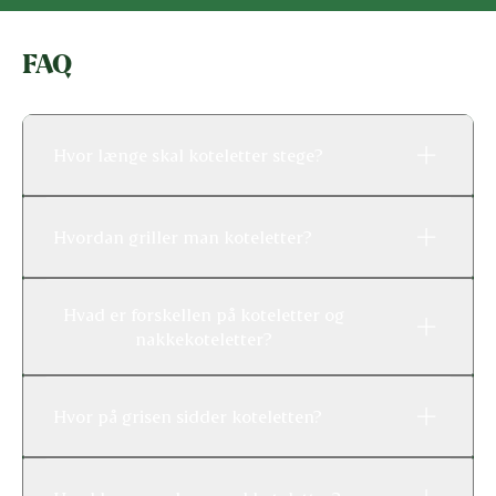
FAQ
Hvor længe skal koteletter stege?
Hvordan griller man koteletter?
Hvad er forskellen på koteletter og
nakkekoteletter?
Hvor på grisen sidder koteletten?