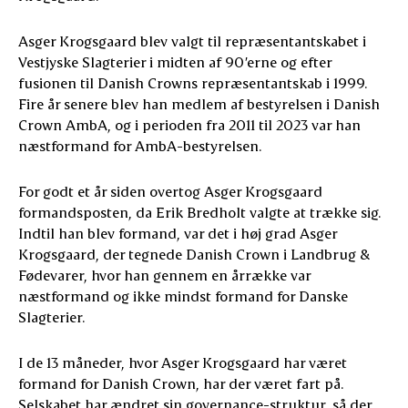
Asger Krogsgaard blev valgt til repræsentantskabet i
Vestjyske Slagterier i midten af 90’erne og efter
fusionen til Danish Crowns repræsentantskab i 1999.
Fire år senere blev han medlem af bestyrelsen i Danish
Crown AmbA, og i perioden fra 2011 til 2023 var han
næstformand for AmbA-bestyrelsen.
For godt et år siden overtog Asger Krogsgaard
formandsposten, da Erik Bredholt valgte at trække sig.
Indtil han blev formand, var det i høj grad Asger
Krogsgaard, der tegnede Danish Crown i Landbrug &
Fødevarer, hvor han gennem en årrække var
næstformand og ikke mindst formand for Danske
Slagterier.
I de 13 måneder, hvor Asger Krogsgaard har været
formand for Danish Crown, har der været fart på.
Selskabet har ændret sin governance-struktur, så der