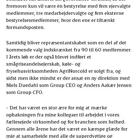
fremover kun vil være én bestyrelse med fem ejervalgte
medlemmer, tre medarbejdervalgte og fem eksterne
bestyrelsesmedlemmer, hvor den ene er tiltænkt
formandsposten.
Samtidig bliver repræsentantskabet som en del af det
kommende valg indskrænket fra 90 til 60 medlemmer.
I årets løb er der også blevet indført et
smågriseandelsejerskab, køle- og
frysehusvirksomheden AgriNorcold er solgt fra, og
sidst men ikke mindst er der ansat en ny direktion med
Niels Duedahl som Group CEO og Anders Aakær Jensen
som Group CFO.
- Det har været en stor ære for mig at mærke
opbakningen fra mine kollegaer til arbejdet i vores
fællesejede virksomhed og for branchen som helhed.
Gennem alle årene har det været en kæmpe glæde for
mig at samarbejde med alle de superdygtige og