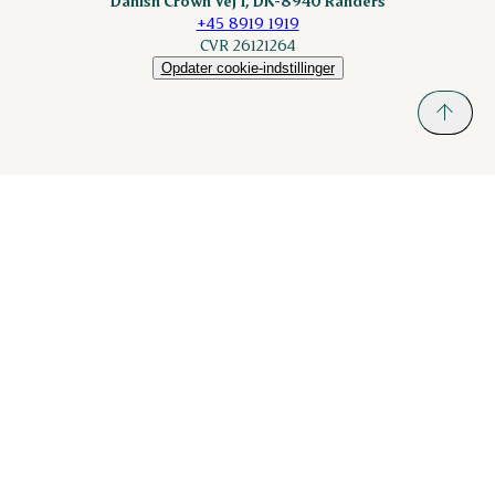
Danish Crown Vej 1, DK-8940 Randers
+45 8919 1919
CVR 26121264
Opdater cookie-indstillinger