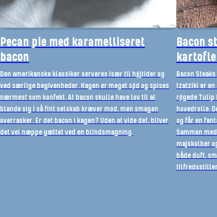
Pecan pie med karamelliseret
Bacon st
bacon
kartofle
Den amerikanske klassiker serveres især til højtider og
Bacon Steaks 
ved særlige begivenheder. Kagen er meget sød og spises
tzatziki er en
nærmest som konfekt. At bacon skulle have lov til at
røgede Tulip 
blande sig i så fint selskab kræver mod, men smagen
hovedrolle. D
overrasker. Er det bacon i kagen? Uden at vide det, bliver
og får en fant
det vel næppe gættet ved en blindsmagning.
Sammen med gr
majskolber og 
både duft, sm
tilfredsstill