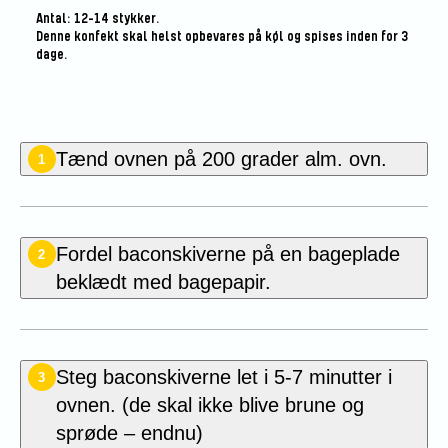
Antal: 12-14 stykker.
Denne konfekt skal helst opbevares på køl og spises inden for 3
dage.
Tænd ovnen på 200 grader alm. ovn.
1
Fordel baconskiverne på en bageplade
2
beklædt med bagepapir.
Steg baconskiverne let i 5-7 minutter i
3
ovnen. (de skal ikke blive brune og
sprøde – endnu)