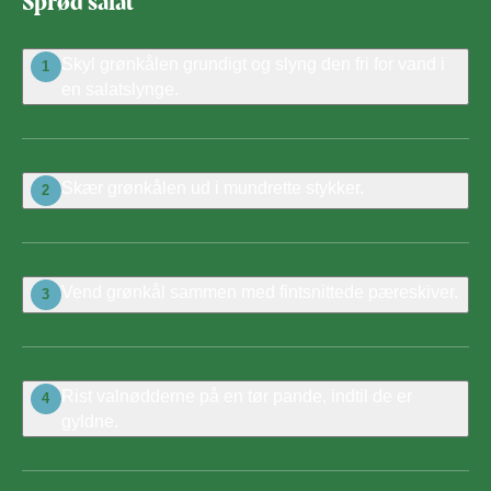
Sprød salat
Skyl grønkålen grundigt og slyng den fri for vand i
1
en salatslynge.
Skær grønkålen ud i mundrette stykker.
2
Vend grønkål sammen med fintsnittede pæreskiver.
3
Rist valnødderne på en tør pande,
indtil de er
4
gyldne.