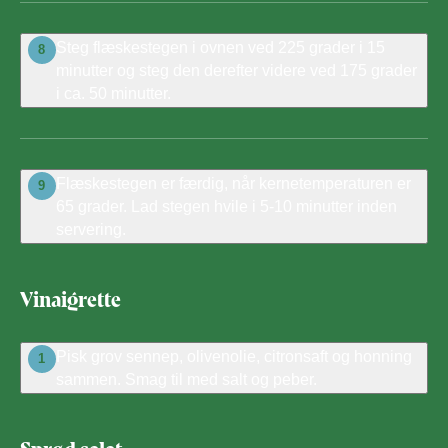
Steg flæskestegen i ovnen ved 225 grader i 15
8
minutter og steg den derefter videre ved 175 grader
i ca. 50 minutter.
Flæskestegen er færdig, når kernetemperaturen er
9
65 grader. Lad stegen hvile i 5-10 minutter inden
servering.
Vinaigrette
Pisk grov sennep, olivenolie, citronsaft og honning
1
sammen. Smag til med salt og peber.