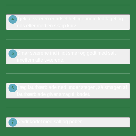
Tjek at sværen er ridset helt igennem fedtlaget og
4
rids efter med en skarp kniv.
Smør sværene ind i lidt smør og godt med salt
5
imellem alle sværene.
Læg laurbærblade ned under stegen, så smagen af
6
laurbærblade giver smag til kødet.
Krydr kødet med salt og peber.
7