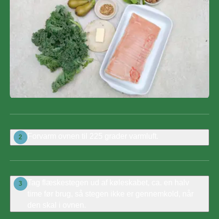
Forvarm ovnen til 225 grader varmluft.
2
Tag flæskestegen ud af køleskabet, ca. en halv
3
time før brug, så stegen ikke er gennemkold, når
den skal i ovnen.