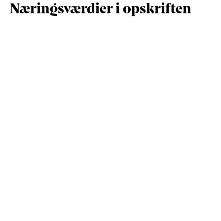
Næringsværdier i opskriften
Næringsindhold pr.
Næringsindhold 
100 g
person i opskrif
Total antal gram
100
786
Energi (kcal)
221
1737
Fedt (g)
17
137
Kulhydrater (g)
4.4
35
Vis mere
Protein (g)
13
100