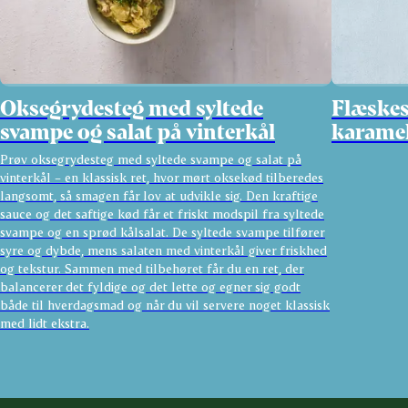
Oksegrydesteg med syltede
Flæskes
svampe og salat på vinterkål
karamel
Prøv oksegrydesteg med syltede svampe og salat på
vinterkål – en klassisk ret, hvor mørt oksekød tilberedes
langsomt, så smagen får lov at udvikle sig. Den kraftige
sauce og det saftige kød får et friskt modspil fra syltede
svampe og en sprød kålsalat. De syltede svampe tilfører
syre og dybde, mens salaten med vinterkål giver friskhed
og tekstur. Sammen med tilbehøret får du en ret, der
balancerer det fyldige og det lette og egner sig godt
både til hverdagsmad og når du vil servere noget klassisk
med lidt ekstra.