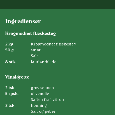
Ingredienser
Krogmodnet flæskesteg
2 kg
Krogmodnet flæskesteg
50 g
smør
Salt
8 stk.
laurbærblade
Vinaigrette
2 tsk.
grov sennep
5 spsk.
olivenolie
Saften fra 1 citron
2 tsk.
honning
Salt og peber