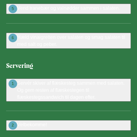
Vend tranebær og valnødder sammen i salaten.
5
Hæld vinaigretten over salaten og smag salaten til
6
med salt og peber.
Servering
Servér skiver af flæskesteg sammen med salaten.
1
Og gem resten af flæskestegen til
flæskestegssandwich til dagen efter.
Velbekomme!
2