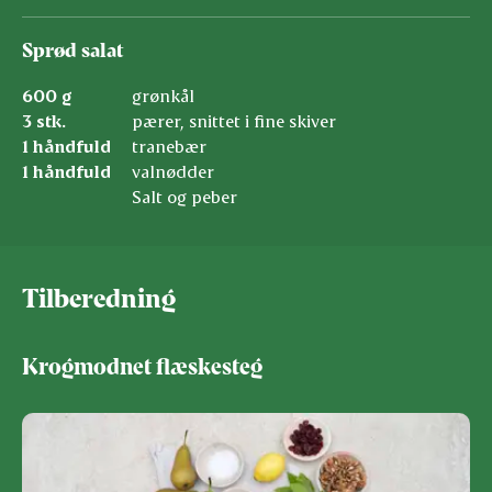
Sprød salat
600 g
grønkål
3 stk.
pærer, snittet i fine skiver
1 håndfuld
tranebær
1 håndfuld
valnødder
Salt og peber
Tilberedning
Krogmodnet flæskesteg