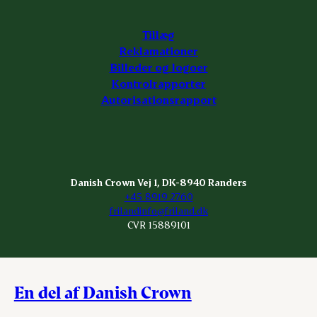
Tillæg
Reklamationer
Billeder og logoer
Kontrolrapporter
Autorisationsrapport
Danish Crown Vej 1, DK-8940 Randers
+45 8919 2760
frilandinfo@friland.dk
CVR 15889101
En del af Danish Crown