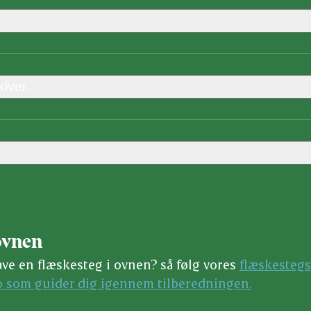
iver.
ovnen
ave en flæskesteg i ovnen? så følg vores
flæskesteg
o som guider dig igennem tilberedningen.