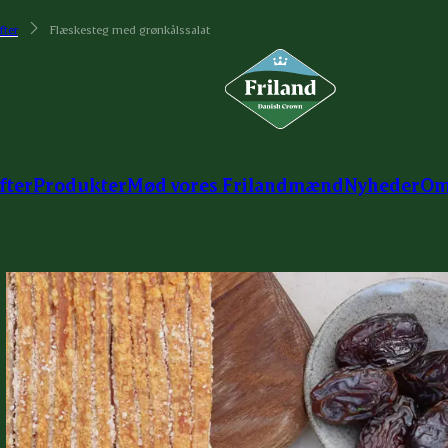
fter
Flæskesteg med grønkålssalat
fter
Produkter
Mød vores Frilandmænd
Nyheder
Om