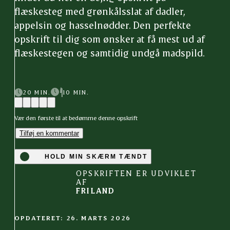
flæskesteg med grønkålsslat af dadler,
appelsin og hasselnødder. Den perfekte
opskrift til dig som ønsker at få mest ud af
flæskestegen og samtidig undgå madspild.
20 MIN.
10 MIN.
Vær den første til at bedømme denne opskrift
Tilføj en kommentar
HOLD MIN SKÆRM TÆNDT
OPSKRIFTEN ER UDVIKLET
AF
FRILAND
OPDATERET: 26. MARTS 2026