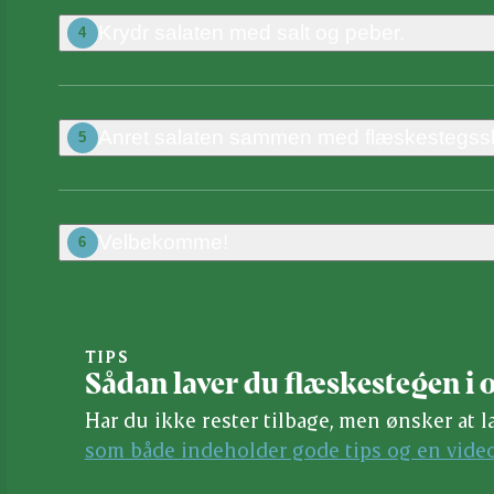
Krydr salaten med salt og peber.
4
Anret salaten sammen med flæskestegssk
5
Velbekomme!
6
TIPS
Sådan laver du flæskestegen i 
Har du ikke rester tilbage, men ønsker at l
som både indeholder gode tips og en vide