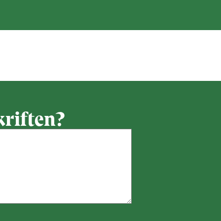
nne opskrift
kriften?