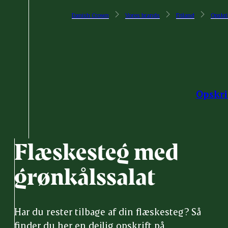
Danish Crown
Vores brands
Friland
Opskri
Opskri
Flæskesteg med
grønkålssalat
Har du rester tilbage af din flæskesteg? Så
finder du her en dejlig opskrift på