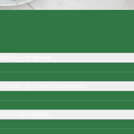
til de er let gyldne.
er, dadler og ristede hasselnødder.
sammen med salaten.