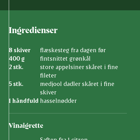
Ingredienser
8 skiver
flæskesteg fra dagen før
400 g
fintsnittet grønkål
2 stk.
store appelsiner skåret i fine
fileter
5 stk.
medjool dadler skåret i fine
skiver
1 håndfuld
hasselnødder
Vinaigrette
Saften fra 1 citron