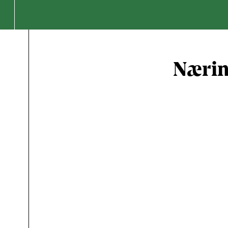
Nærin
Total ant
Energi (kc
Fedt (g)