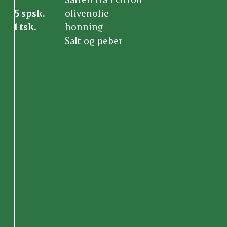
5 spsk.
olivenolie
1 tsk.
honning
Salt og peber