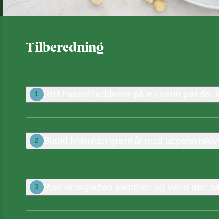
Tilberedning
Rist hasselnødderne på en varm pande, ind
1
Bland fintsnittet grønkål med appelsinskiv
2
Pisk vinaigretten sammen og vend den 
3