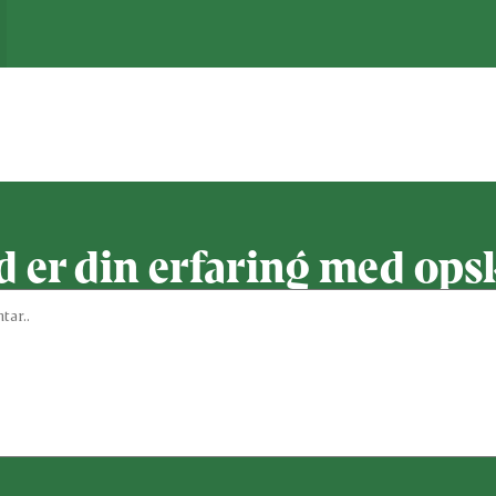
 første til at bedømme de
 er din erfaring med ops