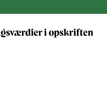
gsværdier i opskriften
Næringsindhold pr. 100 g
Næringsindho
al gram
100
463
al)
221
1023
16
75