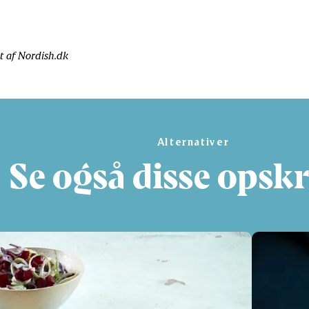
et af Nordish.dk
Alternativer
Se også disse opskr