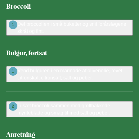
Broccoli
Del broccolien i små buketter og snit forårsløgene
1
skråt og fint.
Bulgur, fortsat
Vend bulguren i en marinade af olivenolie, revet
1
citronskal, citronsaft, salt og peber.
Tilsæt broccoli sammen med grofthakkede
2
mynteblade og smag til med salt og peber.
Anretning