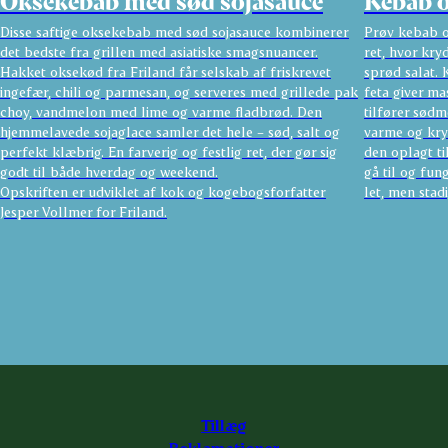
Oksekebab med sød sojasauce
Kebab o
Disse saftige oksekebab med sød sojasauce kombinerer
Prøv kebab o
det bedste fra grillen med asiatiske smagsnuancer.
ret, hvor kr
Hakket oksekød fra Friland får selskab af friskrevet
sprød salat. 
ingefær, chili og parmesan, og serveres med grillede pak
feta giver m
choy, vandmelon med lime og varme fladbrød. Den
tilfører sødm
hjemmelavede sojaglace samler det hele – sød, salt og
varme og kry
perfekt klæbrig. En farverig og festlig ret, der gør sig
den oplagt ti
godt til både hverdag og weekend.
gå til og fun
Opskriften er udviklet af kok og kogebogsforfatter
let, men stad
Jesper Vollmer for Friland.
Tillæg
Reklamationer