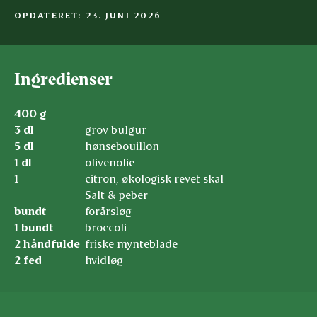
OPDATERET: 23. JUNI 2026
Ingredienser
400 g
3 dl
grov bulgur
5 dl
hønsebouillon
1 dl
olivenolie
1
citron, økologisk revet skal
Salt & peber
bundt
forårsløg
1 bundt
broccoli
2 håndfulde
friske mynteblade
2 fed
hvidløg