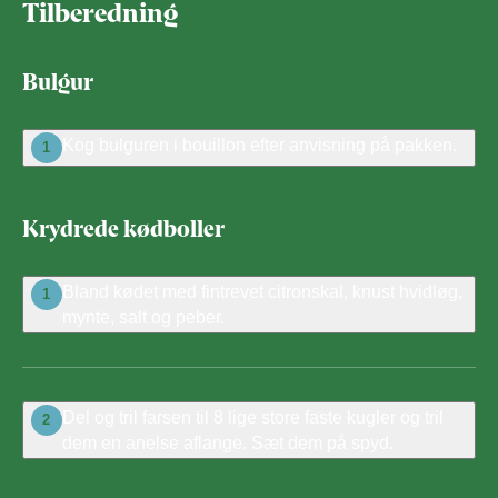
Tilberedning
Bulgur
Kog bulguren i bouillon efter anvisning på pakken.
1
Krydrede kødboller
Bland kødet med fintrevet citronskal, knust hvidløg,
1
mynte, salt og peber.
Del og tril farsen til 8 lige store faste kugler og tril
2
dem en anelse aflange. Sæt dem på spyd.