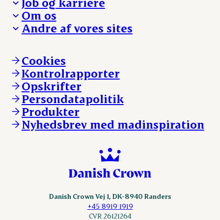
Job og karriere
Presse og nyheder
Fra jord til bord
Om os
Reklamationer
Hverdagen
Arbejd med os
Andre af vores sites
Whistleblower
Ansvarlighed og nøgletal
Ledige stillinger
Hvem er vi
Øvrige henvendelser
Mød Danish Crown
Brand og visuel identitet
Andelsejere - gris
Vi går forrest
Andelsejere - kreatur
Cookies
Vores resultater
Danishcrownprofessional.com
Kontrolrapporter
Vores lokationer
DAT-Schaub.com
Opskrifter
Kontakt
ESS-FOOD.com
Persondatapolitik
Fonden Dansk Gastronomi
KLS.se
Produkter
nordicspoor.com
Nyhedsbrev med madinspiration
Scanhide.dk
Sokolow.pl
Danish Crown Vej 1, DK-8940 Randers
+45 8919 1919
CVR 26121264