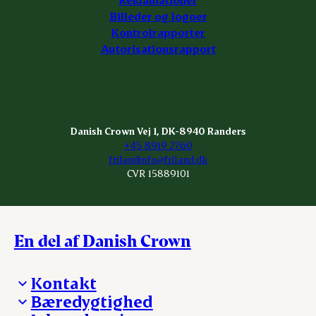
Billeder og logoer
Kontrolrapporter
Autorisationsrapport
Danish Crown Vej 1, DK-8940 Randers
+45 8919 2760
frilandinfo@friland.dk
CVR 15889101
En del af Danish Crown
Kontakt
Bæredygtighed
Besøg Danish Crown