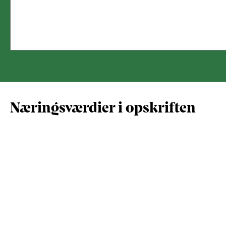
Næringsværdier i opskriften
Næringsindhold pr.
Næringsindhold 
100 g
person i opskrif
Total antal gram
100
491
Energi (kcal)
147
724