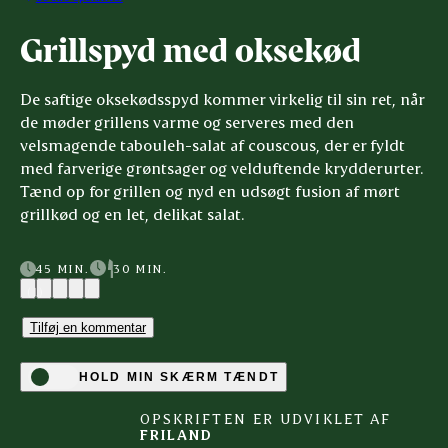
Grillspyd med oksekød
De saftige oksekødsspyd kommer virkelig til sin ret, når
de møder grillens varme og serveres med den
velsmagende tabouleh-salat af couscous, der er fyldt
med farverige grøntsager og velduftende krydderurter.
Tænd op for grillen og nyd en udsøgt fusion af mørt
grillkød og en let, delikat salat.
45 MIN.
30 MIN.
(1)
Tilføj en kommentar
HOLD MIN SKÆRM TÆNDT
OPSKRIFTEN ER UDVIKLET AF
FRILAND