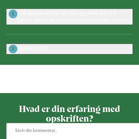
Grill spyddene i ca. 10 min., og vend dem 3-4
1
gange. Servér dem sammen med tabouleh-salaten.
Velbekomme!
2
Bedøm denne opskrift
Hvad er din erfaring med
opskriften?