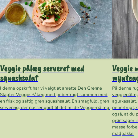
Veggie pålæg serveret med
Veggie 
squashsalat
myntea
I denne opskrift har vi valgt at anrette Den Grønne
På denne rug
Slagter Veggie Pålæg med peberfrugt sammen med
veggiepålæ
en frisk og saftig grøn squashsalat. En smagfuld, grøn
agurkesalat.
servering, der passer godt til det milde Veggie-pålæg.
peberfrugt, 
også, at du
grøntsager i
masse forber
madpakke.