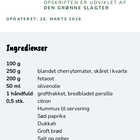
OPSKRIFTEN ER UDVIKLET AF
DEN GRØNNE SLAGTER
OPDATERET: 26. MARTS 2026
Ingredienser
100 g
250 g
blandet cherrytomater, skåret i kvarte
200 g
fetaost
50 ml
olivenolie
1 håndfuld
grofthakket, bredbladet persille
0,5 stk.
citron
Hummus til servering
Sød paprika
Dukkah
Groft brød
Salt og peber