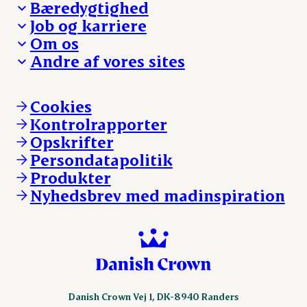
Bæredygtighed
Besøg Danish Crown
Job og karriere
Presse og nyheder
Fra jord til bord
Om os
Reklamationer
Hverdagen
Arbejd med os
Andre af vores sites
Whistleblower
Ansvarlighed og nøgletal
Ledige stillinger
Hvem er vi
Øvrige henvendelser
Mød Danish Crown
Brand og visuel identitet
Andelsejere - gris
Vi går forrest
Andelsejere - kreatur
Cookies
Vores resultater
Danishcrownprofessional.com
Kontrolrapporter
Vores lokationer
DAT-Schaub.com
Opskrifter
Kontakt
ESS-FOOD.com
Persondatapolitik
Fonden Dansk Gastronomi
KLS.se
Produkter
nordicspoor.com
Nyhedsbrev med madinspiration
Scanhide.dk
Sokolow.pl
Danish Crown Vej 1, DK-8940 Randers