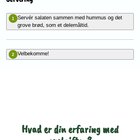
Servér salaten sammen med hummus og det
1
grove brød, som et delemåltid.
Velbekomme!
2
Vær den første til at bedømme
denne opskrift
Hvad er din erfaring med