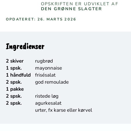
OPSKRIFTEN ER UDVIKLET AF
DEN GRØNNE SLAGTER
OPDATERET: 26. MARTS 2026
Ingredienser
2 skiver
rugbrød
1 spsk.
mayonnaise
1 håndfuld
frisésalat
2 spsk.
god remoulade
1 pakke
2 spsk.
ristede løg
2 spsk.
agurkesalat
urter, fx karse eller kørvel