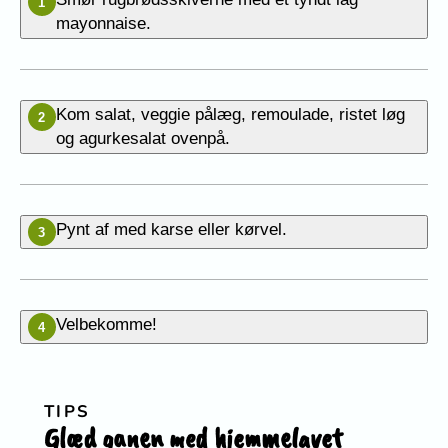
1
mayonnaise.
Kom salat, veggie pålæg, remoulade, ristet løg
2
og agurkesalat ovenpå.
Pynt af med karse eller kørvel.
3
Velbekomme!
4
TIPS
Glæd ganen med hjemmelavet