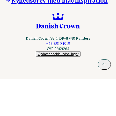
Nyhedsbrev med madinspiration
Scanhide.dk
Sokolow.pl
Danish Crown Vej 1, DK-8940 Randers
+45 8919 1919
CVR 26121264
Opdater cookie-indstillinger