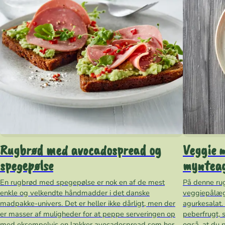
Rugbrød med avocadospread og
Veggie 
spegepølse
myntea
En rugbrød med spegepølse er nok en af de mest
På denne rug
enkle og velkendte håndmadder i det danske
veggiepålæ
madpakke-univers. Det er heller ikke dårligt, men der
agurkesalat.
er masser af muligheder for at peppe serveringen op
peberfrugt, 
med eksempelvis en lækker avocadospread som her.
også, at du