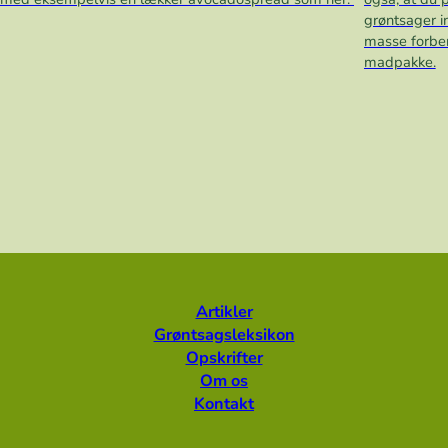
grøntsager i
masse forber
madpakke.
Artikler
Grøntsagsleksikon
Opskrifter
Om os
Kontakt