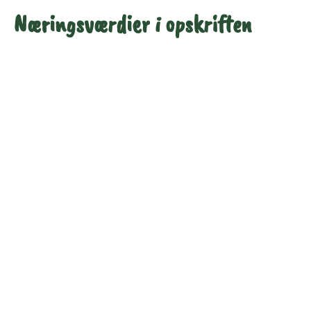
Næringsværdier i opskriften
Næringsindhold pr.
Næringsindhold pr.
100 g
person i opskriften
Total antal gram
100
312
Energi (kcal)
218
682
Fedt (g)
14
44
Kulhydrater (g)
20
62
Vis mere
Protein (g)
4.2
13