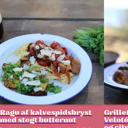
Ragu af kalvespidsbryst
Grille
med stegt butternut
Velot
og cit