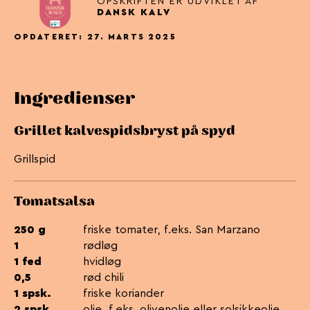
OPSKRIFTEN ER UDVIKLET AF
DANSK KALV
OPDATERET: 27. MARTS 2025
Ingredienser
Grillet kalvespidsbryst på spyd
Grillspid
Tomatsalsa
250 g
friske tomater, f.eks. San Marzano
1
rødløg
1 fed
hvidløg
0,5
rød chili
1 spsk.
friske koriander
2 spsk.
olie, f.eks. olivenolie eller solsikkeolie