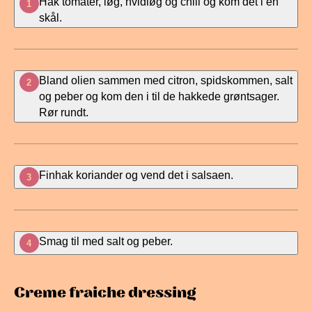
Hak tomater, løg, hvidløg og chili og kom det i en
1
skål.
Bland olien sammen med citron, spidskommen, salt
2
og peber og kom den i til de hakkede grøntsager.
Rør rundt.
Finhak koriander og vend det i salsaen.
3
Smag til med salt og peber.
4
Creme fraiche dressing