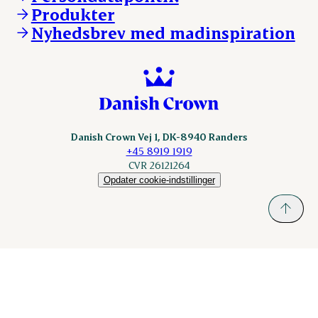
KLS.se
Produkter
nordicspoor.com
Nyhedsbrev med madinspiration
Scanhide.dk
Sokolow.pl
Danish Crown Vej 1, DK-8940 Randers
+45 8919 1919
CVR 26121264
Opdater cookie-indstillinger