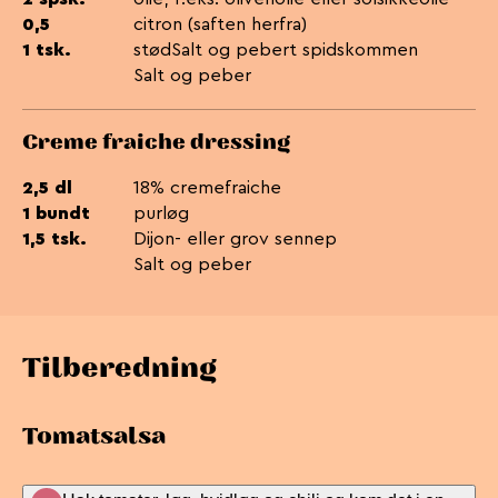
0,5
citron (saften herfra)
1 tsk.
stødSalt og pebert spidskommen
Salt og peber
Creme fraiche dressing
2,5 dl
18% cremefraiche
1 bundt
purløg
1,5 tsk.
Dijon- eller grov sennep
Salt og peber
Tilberedning
Tomatsalsa