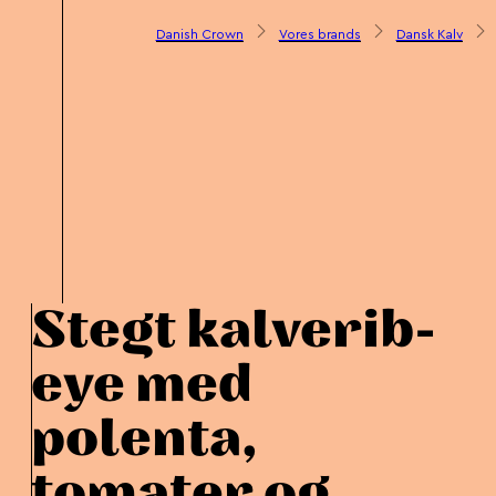
Danish Crown
Vores brands
Dansk Kalv
Stegt kalverib-
eye med
polenta,
tomater og