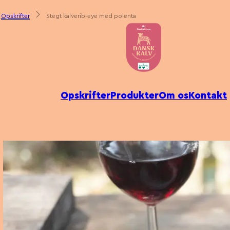
Opskrifter
Stegt kalverib-eye med polenta
Opskrifter
Produkter
Om os
Kontakt