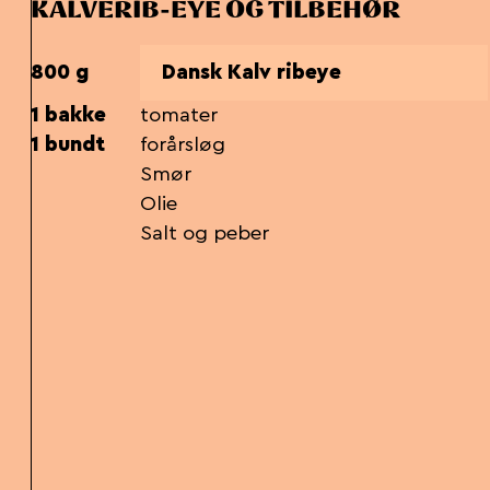
KALVERIB-EYE OG TILBEHØR
800 g
Dansk Kalv ribeye
1 bakke
tomater
1 bundt
forårsløg
Smør
Olie
Salt og peber