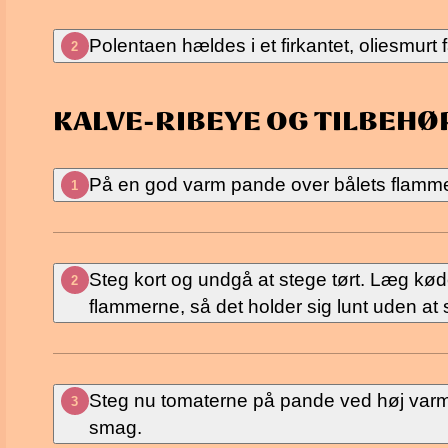
Polentaen hældes i et firkantet, oliesmurt
2
KALVE-RIBEYE OG TILBEHØ
På en god varm pande over bålets flammer
1
Steg kort og undgå at stege tørt. Læg kødet
2
flammerne, så det holder sig lunt uden at 
Steg nu tomaterne på pande ved høj varme.
3
smag.