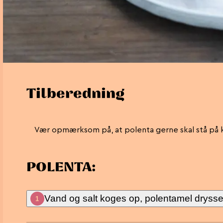
Tilberedning
Vær opmærksom på, at polenta gerne skal stå på kø
POLENTA:
Vand og salt koges op, polentamel drysses
1