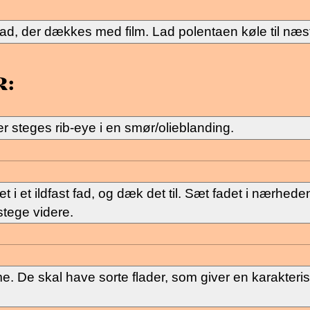
 fad, der dækkes med film. Lad polentaen køle til næs
R:
 steges rib-eye i en smør/olieblanding.
 i et ildfast fad, og dæk det til. Sæt fadet i nærhede
stege videre.
 De skal have sorte flader, som giver en karakteris