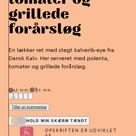
grillede
forårsløg
En lækker ret med stegt kalverib-eye fra
Dansk Kalv. Her serveret med polenta,
tomater og grillede forårsløg.
45 MIN.
15 MIN.
(1)
Tilføj en kommentar
HOLD MIN SKÆRM TÆNDT
OPSKRIFTEN ER UDVIKLET
AF