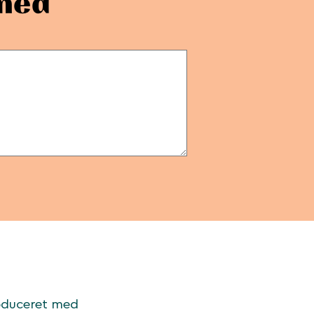
 med
roduceret med