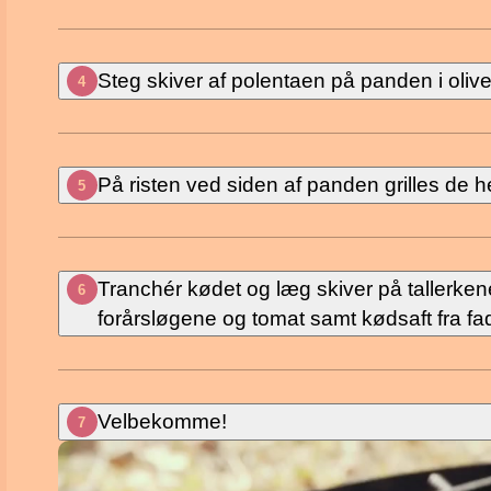
Steg skiver af polentaen på panden i olive
4
På risten ved siden af panden grilles de he
5
Tranchér kødet og læg skiver på tallerke
6
forårsløgene og tomat samt kødsaft fra fad
Velbekomme!
7