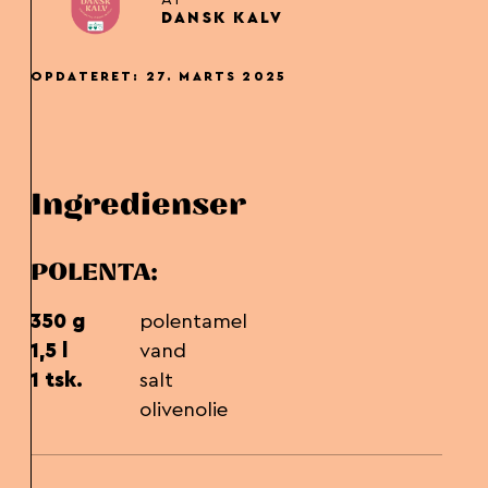
DANSK KALV
OPDATERET: 27. MARTS 2025
Ingredienser
POLENTA:
350 g
polentamel
1,5 l
vand
1 tsk.
salt
olivenolie