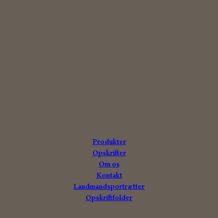
Produkter
Opskrifter
A
n
t
onius
Om os
Grise fra
udvalgte
danske landmænd
Kontakt
Landmandsportrætter
Opskriftfolder