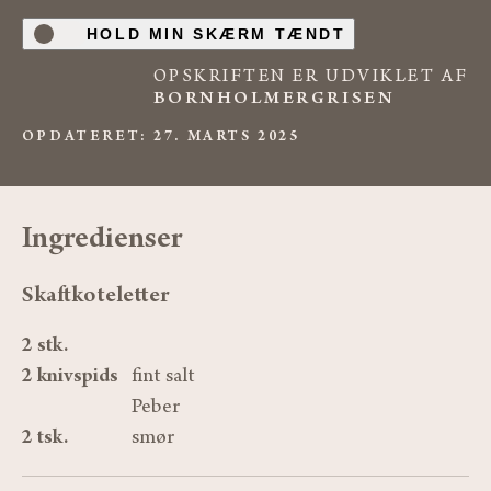
HOLD MIN SKÆRM TÆNDT
OPSKRIFTEN ER UDVIKLET AF
BORNHOLMERGRISEN
OPDATERET: 27. MARTS 2025
A
n
t
onius
Grise fra
udvalgte
danske landmænd
Ingredienser
Skaftkoteletter
2 stk.
2 knivspids
fint salt
Peber
2 tsk.
smør