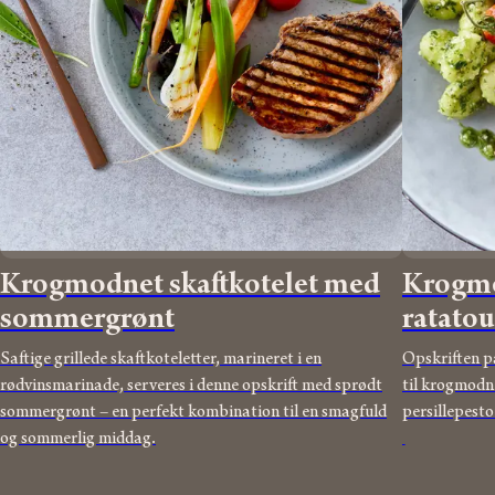
Krogmodnet skaftkotelet med
Krogmo
sommergrønt
ratatou
Saftige grillede skaftkoteletter, marineret i en
Opskriften på
rødvinsmarinade, serveres i denne opskrift med sprødt
til krogmodn
sommergrønt – en perfekt kombination til en smagfuld
persillepest
og sommerlig middag.