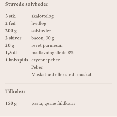
Stuvede sølvbeder
3 stk.
skalotteløg
2 fed
hvidløg
200 g
sølvbeder
2 skiver
bacon, 30 g
20 g
revet parmesan
1,5 dl
madlavningsfløde 8%
1 knivspids
cayennepeber
Peber
Muskatnød eller stødt muskat
Tilbehør
150 g
pasta, gerne fuldkorn