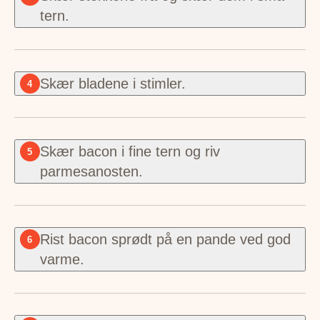
tern.
Skær bladene i stimler.
4
Skær bacon i fine tern og riv
5
parmesanosten.
Rist bacon sprødt på en pande ved god
6
varme.