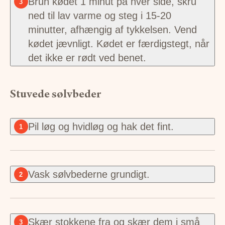
Brun kødet 1 minut på hver side, skru
3
ned til lav varme og steg i 15-20
minutter, afhængig af tykkelsen. Vend
kødet jævnligt. Kødet er færdigstegt, når
det ikke er rødt ved benet.
Stuvede sølvbeder
Pil løg og hvidløg og hak det fint.
1
Vask sølvbederne grundigt.
2
Skær stokkene fra og skær dem i små
3