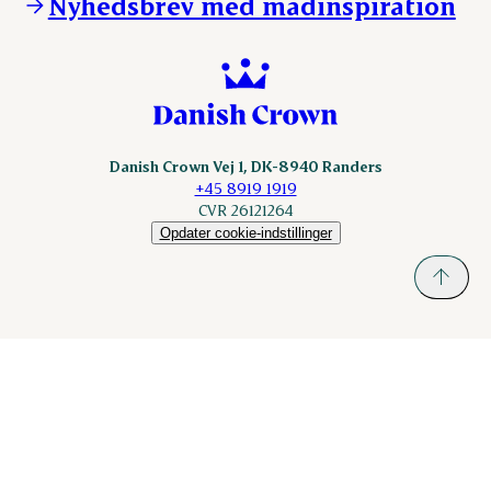
Nyhedsbrev med madinspiration
Scanhide.dk
Sokolow.pl
Danish Crown Vej 1, DK-8940 Randers
+45 8919 1919
CVR 26121264
Opdater cookie-indstillinger