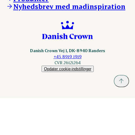
nordicspoor.com
Nyhedsbrev med madinspiration
Scanhide.dk
Sokolow.pl
Danish Crown Vej 1, DK-8940 Randers
+45 8919 1919
CVR 26121264
Opdater cookie-indstillinger