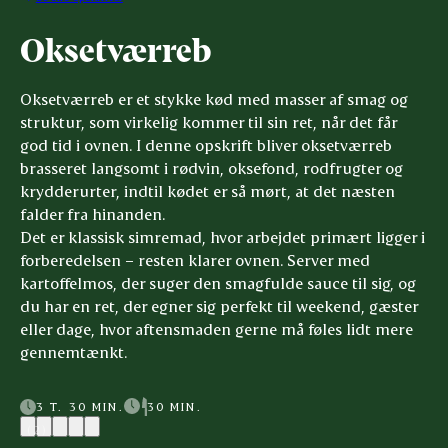
Oksetværreb
Oksetværreb er et stykke kød med masser af smag og
struktur, som virkelig kommer til sin ret, når det får
god tid i ovnen. I denne opskrift bliver oksetværreb
brasseret langsomt i rødvin, oksefond, rodfrugter og
krydderurter, indtil kødet er så mørt, at det næsten
falder fra hinanden.
Det er klassisk simremad, hvor arbejdet primært ligger i
forberedelsen – resten klarer ovnen. Server med
kartoffelmos, der suger den smagfulde sauce til sig, og
du har en ret, der egner sig perfekt til weekend, gæster
eller dage, hvor aftensmaden gerne må føles lidt mere
gennemtænkt.
3 T. 30 MIN.
30 MIN.
(2)