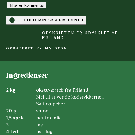
Tilføj en kommentar
HOLD MIN SKÆRM TÆNDT
OPSKRIFTEN ER UDVIKLET AF
FRILAND
OPDATERET: 27. MAJ 2026
Ingredienser
2 kg
oksetværreb fra Friland
Mel til at vende kødstykkerne i
Salt og peber
20 g
smør
1,5 spsk.
neutral olie
3
løg
4 fed
hvidløg