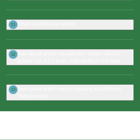
Tilsæt oksefond og rødvin.
11
Sæt låg på gryden og sæt den i ovnen ved 160
12
grader i ca. 2,5-3 timer, indtil kødet er helt mørt.
Serv gerne retten med en omgang kartoffelmos.
13
Velbekomme!
Bedøm denne opskrift