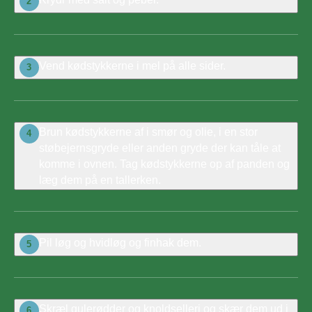
2
Vend kødstykkerne i mel på alle sider.
3
Brun kødstykkerne af i smør og olie, i en stor
4
støbejernsgryde eller anden gryde der kan tåle at
komme i ovnen. Tag kødstykkerne op af panden og
læg dem på en tallerken.
Pil løg og hvidløg og finhak dem.
5
Skræl gulerødder og knoldselleri og skær dem ud i
6