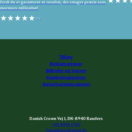
fordi du er garanteret et resultat, der smager præcis som
mormors millionbøf.
(1)
Tillæg
Reklamationer
Billeder og logoer
Kontrolrapporter
Autorisationsrapport
Danish Crown Vej 1, DK-8940 Randers
+45 8919 2760
frilandinfo@friland.dk