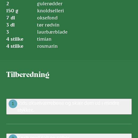
2
gulerødder
150 g
knoldselleri
7 dl
oksefond
3 dl
tør rødvin
3
laurbærblade
4 stilke
timian
4 stilke
rosmarin
Tilberedning
Rids oksetværrebene og skær dem ud i mindre
1
stykker.
Krydr med salt og peber.