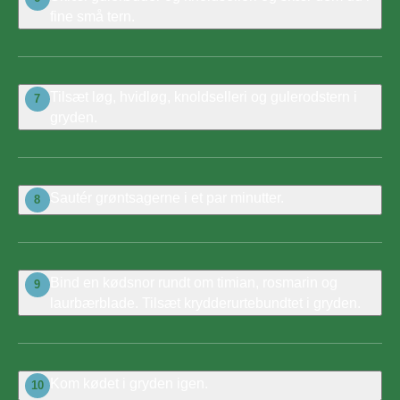
fine små tern.
Tilsæt løg, hvidløg, knoldselleri og gulerodstern i
7
gryden.
Sautér grøntsagerne i et par minutter.
8
Bind en kødsnor rundt om timian, rosmarin og
9
laurbærblade. Tilsæt krydderurtebundtet i gryden.
Kom kødet i gryden igen.
10