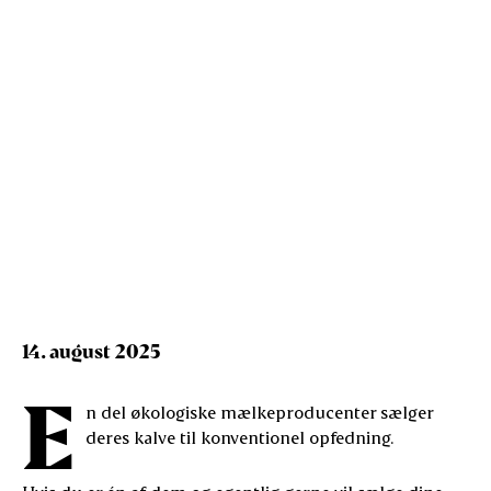
Økologiske kalve til
viderefedning
14. august 2025
E
n del økologiske mælkeproducenter sælger
deres kalve til konventionel opfedning.