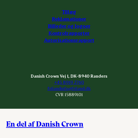
Tillæg
Reklamationer
Billeder og logoer
Kontrolrapporter
Autorisationsrapport
Danish Crown Vej 1, DK-8940 Randers
+45 8919 2760
frilandinfo@friland.dk
CVR 15889101
En del af Danish Crown