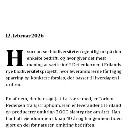
Pedersen i Ejstrupholm har et besøg allerede givet nye 
øjne på arealer, han har kendt i årtier.
12. februar 2026
H
vordan ser biodiversiteten egentlig ud på den
enkelte bedrift, og hvor giver det mest
mening at sætte ind? Det er kernen i Frilands
nye biodiversitetsprojekt, hvor leverandørerne får faglig
sparring og konkrete forslag, der passer til hverdagen i
driften.
En af dem, der har sagt ja til at være med, er Torben
Pedersen fra Ejstrupholm. Han er leverandør til Friland
og producerer omkring 3.000 slagtegrise om året. Han
har haft ejendommen i knap 40 år og har gennem tiden
gjort en del for naturen omkring bedriften.