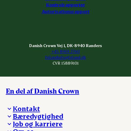
Kontrolrapporter
Autorisationsrapport
Danish Crown Vej 1, DK-8940 Randers
+45 8919 2760
frilandinfo@friland.dk
CVR 15889101
En del af Danish Crown
Kontakt
Bæredygtighed
Besøg Danish Crown
Job og karriere
Presse og nyheder
Fra jord til bord