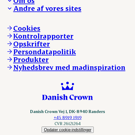
Om os
Reklamationer
Hverdagen
Arbejd med os
Andre af vores sites
Whistleblower
Ansvarlighed og nøgletal
Ledige stillinger
Hvem er vi
Øvrige henvendelser
Mød Danish Crown
Brand og visuel identitet
Andelsejere - gris
Vi går forrest
Andelsejere - kreatur
Cookies
Vores resultater
Danishcrownprofessional.com
Kontrolrapporter
Vores lokationer
DAT-Schaub.com
Opskrifter
Kontakt
ESS-FOOD.com
Persondatapolitik
Fonden Dansk Gastronomi
KLS.se
Produkter
nordicspoor.com
Nyhedsbrev med madinspiration
Scanhide.dk
Sokolow.pl
Danish Crown Vej 1, DK-8940 Randers
+45 8919 1919
CVR 26121264
Opdater cookie-indstillinger