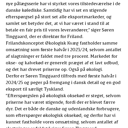
nye pålægsserie har vi styrket vores tilstedeværelse i de
danske kølediske. Samtidig har vi set en stigende
efterspørgsel på stort set alle eksportmarkeder, og
samlet set betyder det, at vi har været i stand til at
betale en fair pris til vores leverandører,” siger Søren
Tinggaard, der er direktør for Friland.
Frilandskonceptet Økologisk Kvæg fastholder samme
omsætning som første halvår i 2023/24, selvom antallet
af slagtninger er faldet med tre procent. Markedet for
okse- og kalvekød er generelt præget af et lavt udbud,
og det har drevet priserne op. Også på økologi.
Derfor er Søren Tinggaard tilfreds med første halvår i
2024/25 og peger på fremgang i dansk detail og en god
eksport til særligt Tyskland.
”Efterspørgslen på økologisk oksekød er steget, selvom
priserne har været stigende, fordi der er blevet færre
dyr. Det er både de danske og udenlandske forbrugere,
som efterspørger økologisk oksekød, og derfor har vi
kunnet fastholde vores omsætning, selvom antallet af