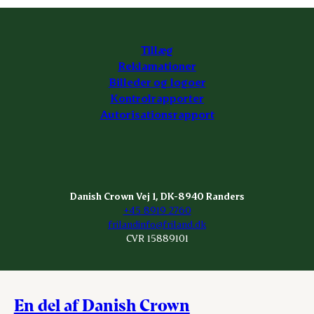
Tillæg
Reklamationer
Billeder og logoer
Kontrolrapporter
Autorisationsrapport
Danish Crown Vej 1, DK-8940 Randers
+45 8919 2760
frilandinfo@friland.dk
CVR 15889101
En del af Danish Crown