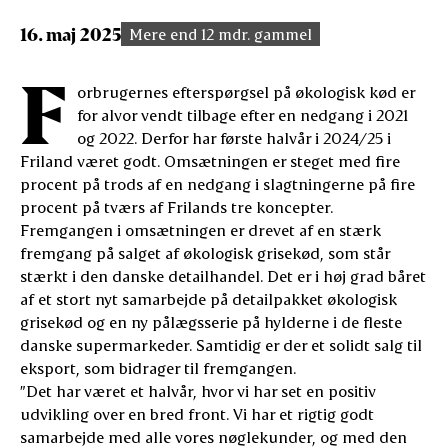
16. maj 2025
Mere end 12 mdr. gammel
F
orbrugernes efterspørgsel på økologisk kød er
for alvor vendt tilbage efter en nedgang i 2021
og 2022. Derfor har første halvår i 2024/25 i
Friland været godt. Omsætningen er steget med fire
procent på trods af en nedgang i slagtningerne på fire
procent på tværs af Frilands tre koncepter.
Fremgangen i omsætningen er drevet af en stærk
fremgang på salget af økologisk grisekød, som står
stærkt i den danske detailhandel. Det er i høj grad båret
af et stort nyt samarbejde på detailpakket økologisk
grisekød og en ny pålægsserie på hylderne i de fleste
danske supermarkeder. Samtidig er der et solidt salg til
eksport, som bidrager til fremgangen.
”Det har været et halvår, hvor vi har set en positiv
udvikling over en bred front. Vi har et rigtig godt
samarbejde med alle vores nøglekunder, og med den