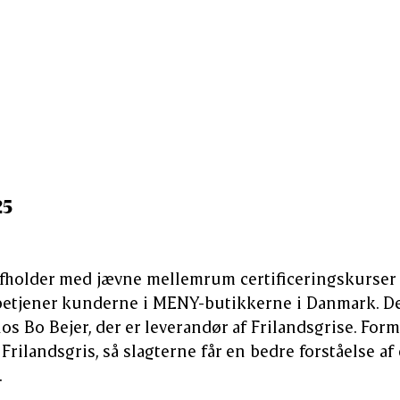
er leverandør af Frilandsgris, havde i slutningen a
 MENY-butikkerne på besøg. Et tilbagevendende ar
ber kan viderebringe den gode fortælling om Fril
25
afholder med jævne mellemrum certificeringskurser fo
betjener kunderne i MENY-butikkerne i Danmark. Det
os Bo Bejer, der er leverandør af Frilandsgrise. For
n Frilandsgris, så slagterne får en bedre forståelse af
.