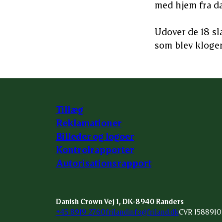
med hjem fra da
Udover de 18 sl
som blev kloger
Tillæg
Reklamationer
Billeder og logoer
Kontrolrapporter
Autorisationsrapport
Danish Crown Vej 1, DK-8940 Randers
+45 8919 2760
frilandinfo@friland.dk
CVR 1588910