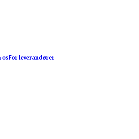
 os
For leverandører
ogere på