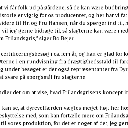
 at vi får folk ud på gårdene, så de kan være budbrin
storie er vigtig for os producenter, og her har vi fat
videre til Hr. og Fru Hansen, når du spørger ind til,
vil jeg gerne bidrage til, så slagterne kan være med 
 Frilandsgris,” siger Bo Bejer.
certificeringsbesøg i ca. fem år, og han er glad for 
agterne i en rundvisning fra drægtighedsstald til far
og under besøget er der også repræsentanter fra Dy
at svare på spørgsmål fra slagterne.
ndler det om at vise, hvad Frilandsgrisens koncept i
de kan se, at dyrevelfærden vægtes meget højt her hos
eskyttelse med, som kan fortælle mere om Frilands
il vores produktion, for det er noget af det, jeg gern