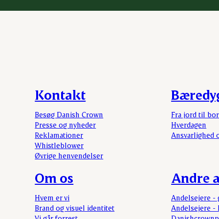
Kontakt
Bæredy
Besøg Danish Crown
Fra jord til bo
Presse og nyheder
Hverdagen
Reklamationer
Ansvarlighed 
Whistleblower
Øvrige henvendelser
Om os
Andre a
Hvem er vi
Andelsejere - 
Brand og visuel identitet
Andelsejere - 
Vi går forrest
Danishcrownp