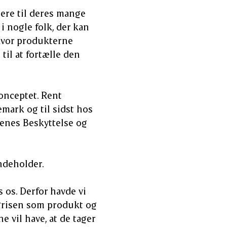
gere til deres mange
 i nogle folk, der kan
 hvor produkterne
til at fortælle den
konceptet. Rent
emark og til sidst hos
renes Beskyttelse og
ndeholder.
 os. Derfor havde vi
grisen som produkt og
e vil have, at de tager