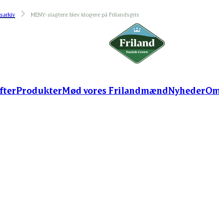
sarkiv
MENY-slagtere blev klogere på Frilandsgris
fter
Produkter
Mød vores Frilandmænd
Nyheder
Om
slagtere blev kl
Frilandsgris