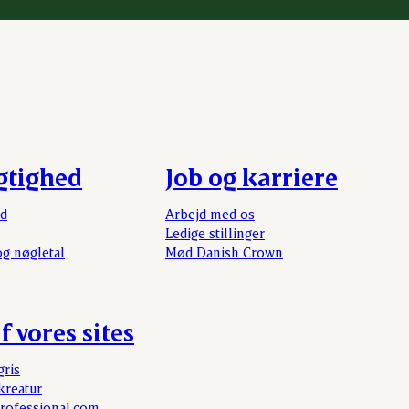
gtighed
Job og karriere
rd
Arbejd med os
Ledige stillinger
og nøgletal
Mød Danish Crown
f vores sites
gris
kreatur
rofessional.com