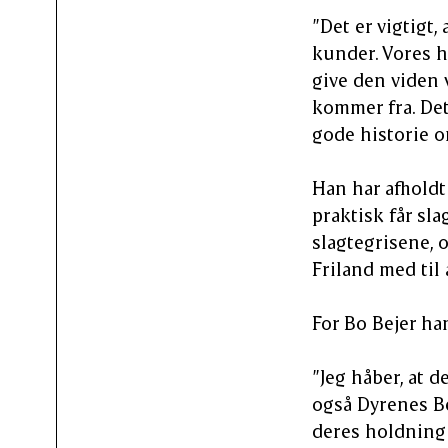
”Det er vigtigt,
kunder. Vores hi
give den viden 
kommer fra. Det 
gode historie om
Han har afholdt 
praktisk får sl
slagtegrisene, 
Friland med til 
For Bo Bejer ha
”Jeg håber, at 
også Dyrenes B
deres holdning t