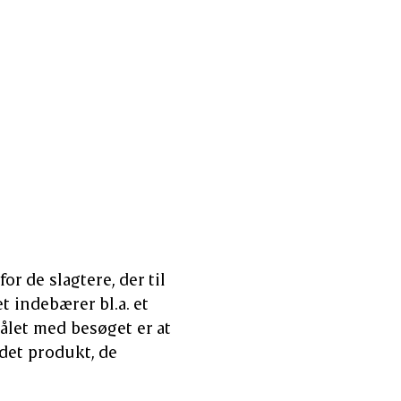
f september en række 
rangement, som han 
andsgris.
r de slagtere, der til
 indebærer bl.a. et
målet med besøget er at
 det produkt, de