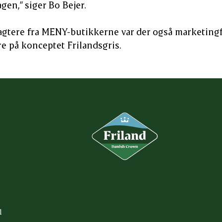
gen,” siger Bo Bejer.
agtere fra MENY-butikkerne var der også marketing
e på konceptet Frilandsgris.
1