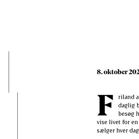
Bo Bejer, der 
slagtere fra
hå
8. oktober 20
F
riland 
daglig 
besøg h
vise livet for e
sælger hver dag