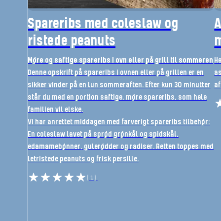
Spareribs med coleslaw og
A
ristede peanuts
m
Møre og saftige spareribs i ovn eller på grill til sommeren
He
Denne opskrift på spareribs i ovnen eller på grillen er en
as
sikker vinder på en lun sommeraften. Efter kun 30 minutter
af
står du med en portion saftige, møre spareribs, som hele
familien vil elske.
Vi har anrettet middagen med farverigt spareribs tilbehør:
En coleslaw lavet på sprød grønkål og spidskål,
edamamebønner, gulerødder og radiser. Retten toppes med
letristede peanuts og frisk persille.
(1)