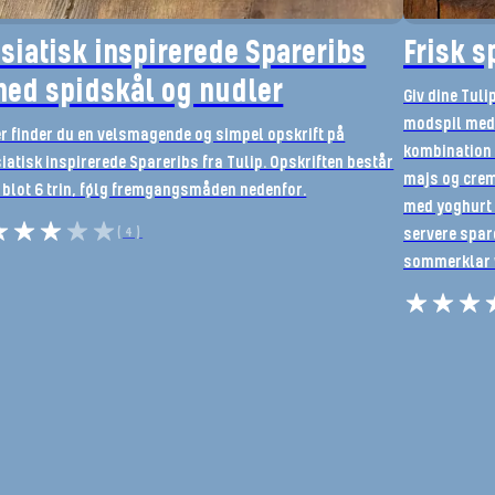
siatisk inspirerede Spareribs
Frisk s
ed spidskål og nudler
Giv dine Tuli
modspil med 
r finder du en velsmagende og simpel opskrift på
kombination 
iatisk inspirerede Spareribs fra Tulip. Opskriften består
majs og crem
 blot 6 trin, følg fremgangsmåden nedenfor.
med yoghurt 
(4)
servere spare
sommerklar