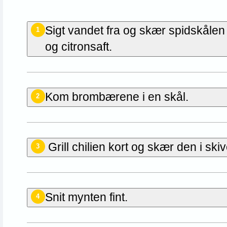
Sigt vandet fra og skær spidskålen 
1
og citronsaft.
Kom brombærene i en skål.
2
Grill chilien kort og skær den i skiv
3
Snit mynten fint.
4