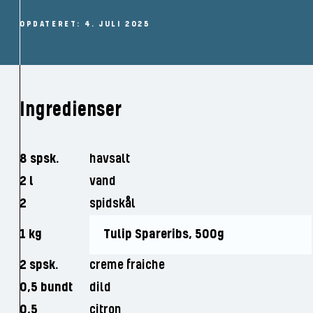
OPDATERET: 4. JULI 2025
Ingredienser
8 spsk.
havsalt
2 l
vand
2
spidskål
1 kg
Tulip Spareribs, 500g
2 spsk.
creme fraiche
0,5 bundt
dild
0,5
citron