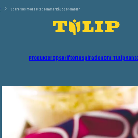
r
Spareribs med saltet sommerkål og brombær
Produkter
Opskrifter
Inspiration
Om Tulip
Kont