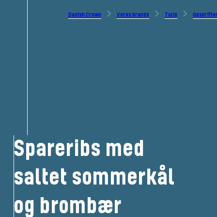
Danish Crown
Vores brands
Tulip
Opskrifte
Spareribs med
saltet sommerkål
og brombær