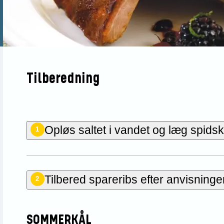
Tilberedning
Opløs saltet i vandet og læg spidsk
1
Tilbered
spareribs
efter anvisning
2
SOMMERKÅL