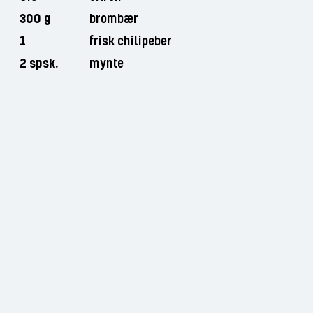
300 g
brombær
1
frisk chilipeber
2 spsk.
mynte