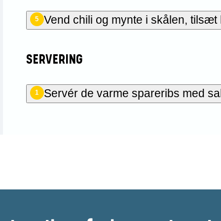
Vend chili og mynte i skålen, tilsæt l
5
SERVERING
Servér de varme spareribs med sa
1
n første til at bedømme den