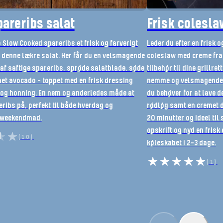
pareribs salat
Frisk colesla
p Slow Cooked spareribs et frisk og farverigt
Leder du efter en frisk 
denne lækre salat. Her får du en velsmagende
coleslaw med creme frai
af saftige spareribs, sprøde salatblade, søde
tilbehør til dine grillre
et avocado – toppet med en frisk dressing
nemme og velsmagende c
og honning. En nem og anderledes måde at
du behøver for at lave d
ribs på, perfekt til både hverdag og
rødløg samt en cremet d
 weekendmad.
20 minutter og ideel ti
opskrift og nyd en frisk
(10)
køleskabet i 2-3 dage.
(1)