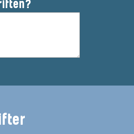
riften?
fter