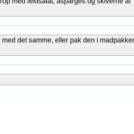
 Top med feldsalat, asparges og skiverne af
n med det samme, eller pak den i madpakke
ne opskrift