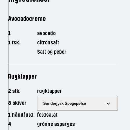
Avocadocreme
1
avocado
1 tsk.
citronsaft
Salt og peber
Rugklapper
2 stk.
rugklapper
8 skiver
Sønderjysk Spegepølse
1 håndfuld
feldsalat
4
grønne asparges