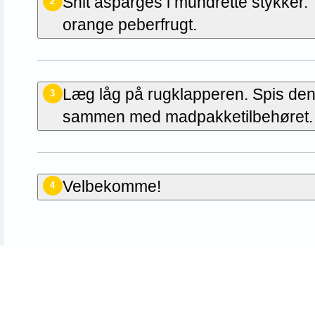
Snit asparges i mundrette stykker.
2
orange peberfrugt.
Læg låg på rugklapperen. Spis de
3
sammen med madpakketilbehøret.
Velbekomme!
4
n første til at bedømme den