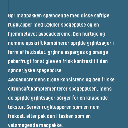
Gør madpakken spændende med disse saftige
rugklapper med lækker spegepølse og en
hjemmelavet avocadocreme. Den hurtige og
nemme opskrift kombinerer sprøde grøntsager i
form af feldsalat, grønne asparges og orange
peberfrugt for at give en frisk kontrast til den
sønderjyske spegepølse.
Avocadocremens bløde konsistens og den friske
citronsaft komplementerer spegepølsen, mens
de sprøde grøntsager sørger for en knasende
tekstur. Servér rugklapperen som en nem
frokost, eller pak den i tasken som en
velsmagende madpakke.