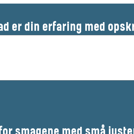
ad er din erfaring med opsk
 for smagene med små juste