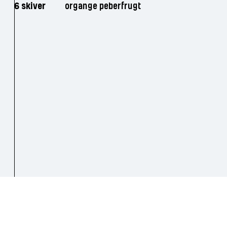
6 skiver
organge peberfrugt
Vær de