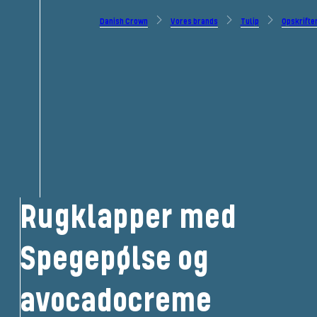
Danish Crown
Vores brands
Tulip
Opskrifte
Rugklapper med
Spegepølse og
avocadocreme