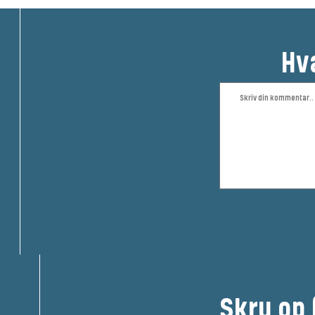
Hv
Skru op