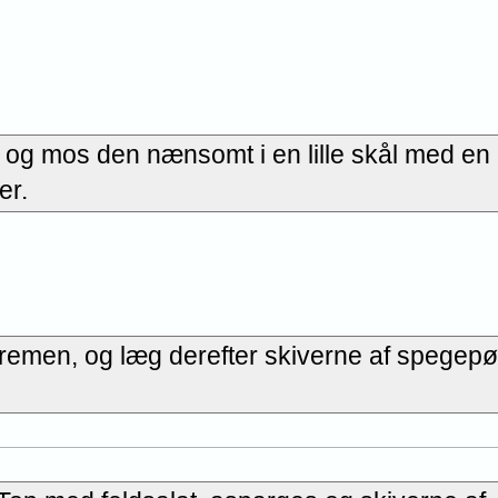
 og mos den nænsomt i en lille skål med en g
er.
men, og læg derefter skiverne af spegepø