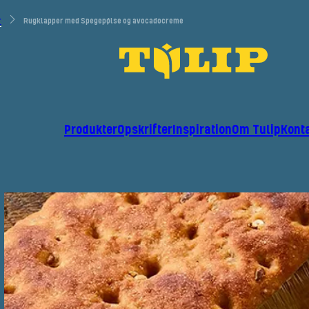
r
Rugklapper med Spegepølse og avocadocreme
Produkter
Opskrifter
Inspiration
Om Tulip
Kont