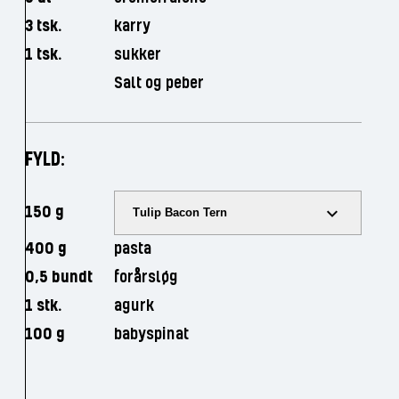
3 tsk.
karry
1 tsk.
sukker
Salt og peber
FYLD:
150 g
Tulip Bacon Tern
400 g
pasta
0,5 bundt
forårsløg
1 stk.
agurk
100 g
babyspinat