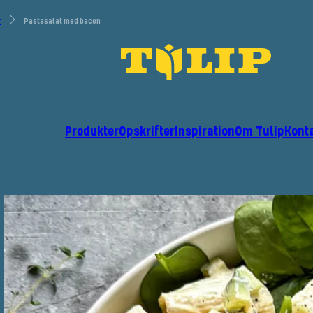
r
Pastasalat med bacon
Produkter
Opskrifter
Inspiration
Om Tulip
Kont