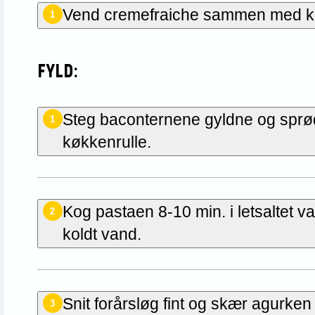
Vend cremefraiche sammen med karry
1
FYLD:
Steg baconternene gyldne og sprød
1
køkkenrulle.
Kog pastaen 8-10 min. i letsaltet 
2
koldt vand.
Snit forårsløg fint og skær agurken 
3