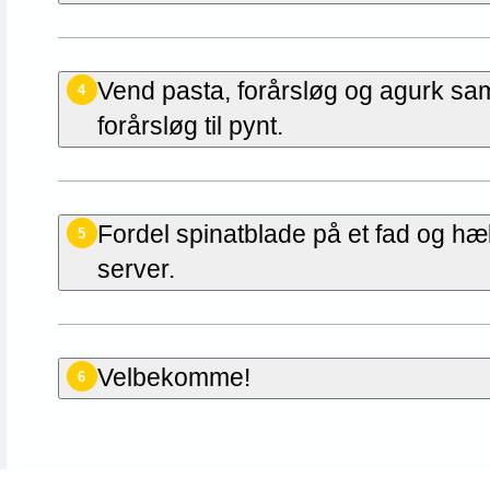
Vend pasta, forårsløg og agurk sa
4
forårsløg til pynt.
Fordel spinatblade på et fad og h
5
server.
Velbekomme!
6