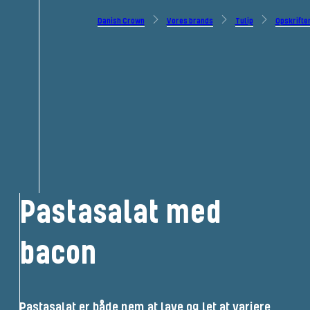
Danish Crown
Vores brands
Tulip
Opskrifte
Pastasalat med
bacon
Pastasalat er både nem at lave og let at variere