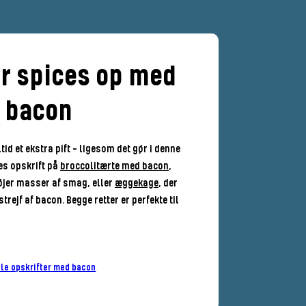
er spices op med
bacon
id et ekstra pift – ligesom det gør i denne
es opskrift på
broccolitærte med bacon
,
øjer masser af smag, eller
æggekage
, der
trejf af bacon. Begge retter er perfekte til
lle opskrifter med bacon