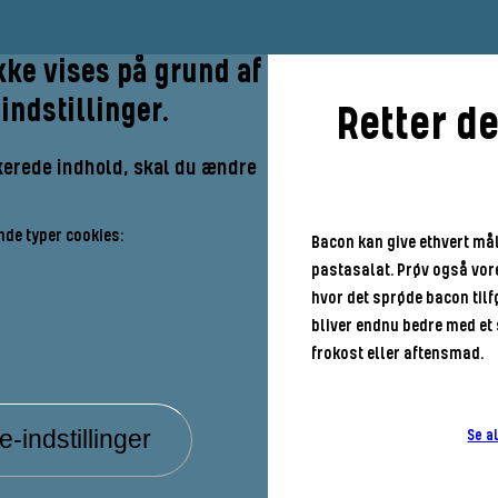
kke vises på grund af
indstillinger.
Retter d
lokerede indhold, skal du ændre
nde typer cookies:
Bacon kan give ethvert målt
pastasalat. Prøv også vor
hvor det sprøde bacon tilf
bliver endnu bedre med et s
frokost eller aftensmad.
-indstillinger
Se a