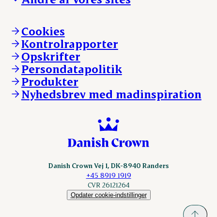
Ledige stillinger
Hvem er vi
Øvrige henvendelser
Mød Danish Crown
Brand og visuel identitet
Andelsejere - gris
Vi går forrest
Andelsejere - kreatur
Cookies
Vores resultater
Danishcrownprofessional.com
Kontrolrapporter
Vores lokationer
DAT-Schaub.com
Opskrifter
Kontakt
ESS-FOOD.com
Persondatapolitik
Fonden Dansk Gastronomi
KLS.se
Produkter
nordicspoor.com
Nyhedsbrev med madinspiration
Scanhide.dk
Sokolow.pl
Danish Crown Vej 1, DK-8940 Randers
+45 8919 1919
CVR 26121264
Opdater cookie-indstillinger