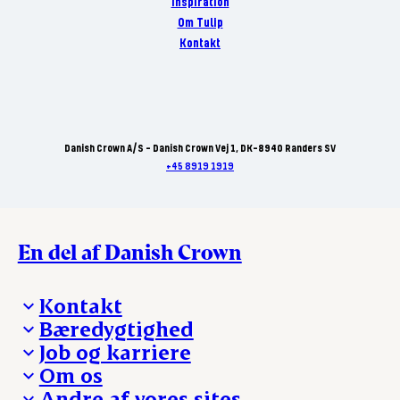
Inspiration
Om Tulip
Kontakt
Danish Crown A/S - Danish Crown Vej 1, DK-8940 Randers SV
+45 8919 1919
En del af Danish Crown
Kontakt
Bæredygtighed
Besøg Danish Crown
Job og karriere
Presse og nyheder
Fra jord til bord
Om os
Reklamationer
Hverdagen
Arbejd med os
Andre af vores sites
Whistleblower
Ansvarlighed og nøgletal