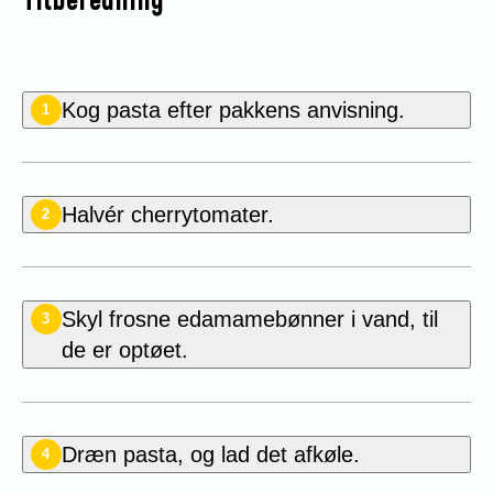
Tilberedning
Kog pasta efter pakkens anvisning.
1
Halvér cherrytomater.
2
Skyl frosne edamamebønner i vand, til
3
de er optøet.
Dræn pasta, og lad det afkøle.
4