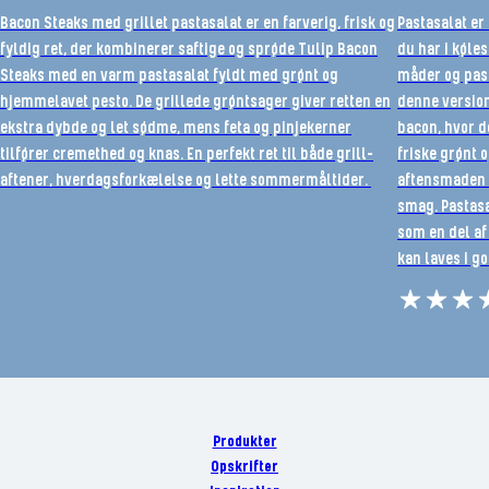
Bacon Steaks med grillet pastasalat er en farverig, frisk og
Pastasalat er 
fyldig ret, der kombinerer saftige og sprøde Tulip Bacon
du har i køl
Steaks med en varm pastasalat fyldt med grønt og
måder og pass
hjemmelavet pesto. De grillede grøntsager giver retten en
denne version
ekstra dybde og let sødme, mens feta og pinjekerner
bacon, hvor 
tilfører cremethed og knas. En perfekt ret til både grill-
friske grønt o
aftener, hverdagsforkælelse og lette sommermåltider.
aftensmaden 
smag. Pastasa
som en del af
kan laves i go
Produkter
Opskrifter