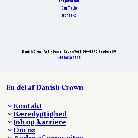
Inspiration
Om Tulip
Kontakt
Danish Crown A/S - Danish Crown Vej 1, DK-8940 Randers SV
+45 8919 1919
En del af Danish Crown
Kontakt
Bæredygtighed
Besøg Danish Crown
Job og karriere
Presse og nyheder
Fra jord til bord
Om os
Reklamationer
Hverdagen
Arbejd med os
Andre af vores sites
Whistleblower
Ansvarlighed og nøgletal