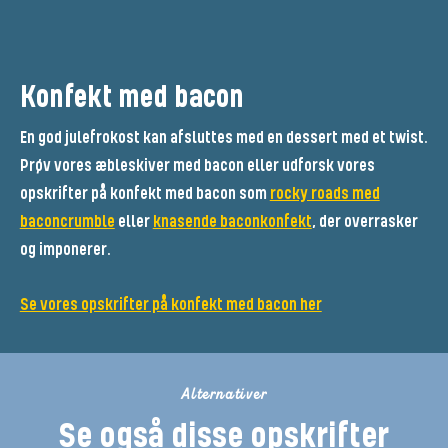
Konfekt med bacon
En god julefrokost kan afsluttes med en dessert med et twist.
Prøv vores æbleskiver med bacon eller udforsk vores
opskrifter på konfekt med bacon som
rocky roads med
baconcrumble
eller
knasende baconkonfekt
, der overrasker
og imponerer.
Se vores opskrifter på konfekt med bacon her
Alternativer
Se også disse opskrifter