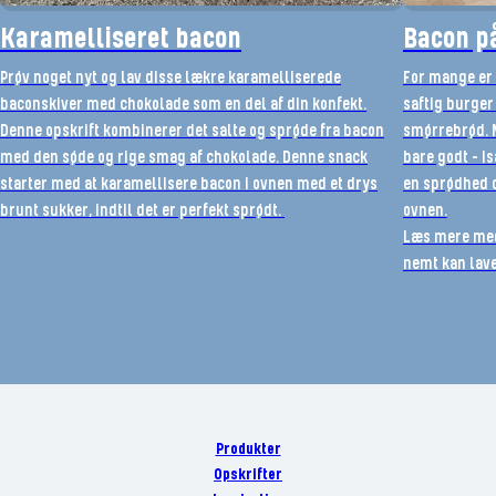
Karamelliseret bacon
Bacon på
Prøv noget nyt og lav disse lækre karamelliserede
For mange er 
baconskiver med chokolade som en del af din konfekt.
saftig burger 
Denne opskrift kombinerer det salte og sprøde fra bacon
smørrebrød. M
med den søde og rige smag af chokolade. Denne snack
bare godt – i
starter med at karamellisere bacon i ovnen med et drys
en sprødhed o
brunt sukker, indtil det er perfekt sprødt.
ovnen.
Læs mere med 
nemt kan lave
Produkter
Opskrifter