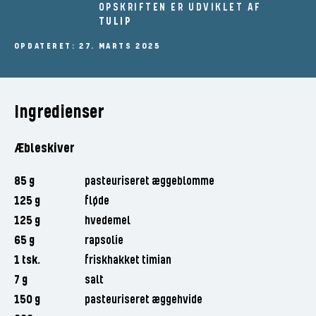
OPSKRIFTEN ER UDVIKLET AF
TULIP
OPDATERET: 27. MARTS 2025
Ingredienser
Æbleskiver
85 g
pasteuriseret æggeblomme
125 g
fløde
125 g
hvedemel
65 g
rapsolie
1 tsk.
friskhakket timian
7 g
salt
150 g
pasteuriseret æggehvide