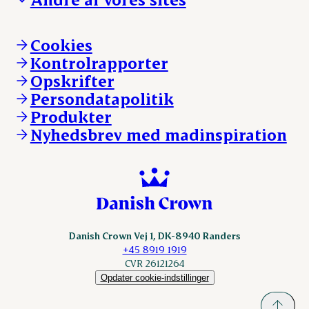
Ledige stillinger
Hvem er vi
Øvrige henvendelser
Mød Danish Crown
Brand og visuel identitet
Andelsejere - gris
Vi går forrest
Andelsejere - kreatur
Cookies
Vores resultater
Danishcrownprofessional.com
Kontrolrapporter
Vores lokationer
DAT-Schaub.com
Opskrifter
Kontakt
ESS-FOOD.com
Persondatapolitik
Fonden Dansk Gastronomi
KLS.se
Produkter
nordicspoor.com
Nyhedsbrev med madinspiration
Scanhide.dk
Sokolow.pl
Danish Crown Vej 1, DK-8940 Randers
+45 8919 1919
CVR 26121264
Opdater cookie-indstillinger