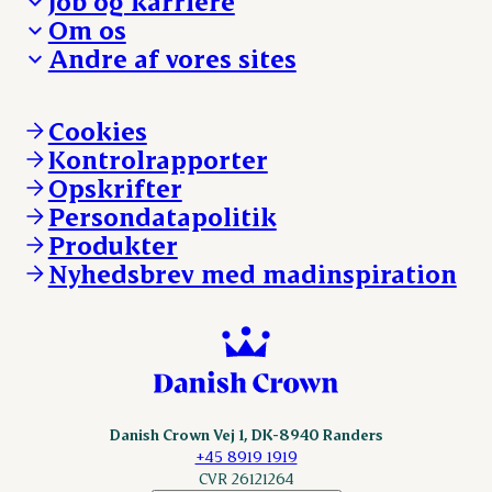
Job og karriere
Presse og nyheder
Fra jord til bord
Om os
Reklamationer
Hverdagen
Arbejd med os
Andre af vores sites
Whistleblower
Ansvarlighed og nøgletal
Ledige stillinger
Hvem er vi
Øvrige henvendelser
Mød Danish Crown
Brand og visuel identitet
Andelsejere - gris
Vi går forrest
Andelsejere - kreatur
Cookies
Vores resultater
Danishcrownprofessional.com
Kontrolrapporter
Vores lokationer
DAT-Schaub.com
Opskrifter
Kontakt
ESS-FOOD.com
Persondatapolitik
Fonden Dansk Gastronomi
KLS.se
Produkter
nordicspoor.com
Nyhedsbrev med madinspiration
Scanhide.dk
Sokolow.pl
Danish Crown Vej 1, DK-8940 Randers
+45 8919 1919
CVR 26121264