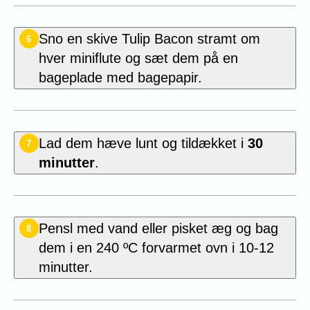
Sno en skive Tulip Bacon
stramt om
6
hver miniflute og sæt dem på en
bageplade med bagepapir.
Lad dem hæve lunt og tildækket i
30
7
minutter
.
Pensl med vand eller pisket æg og bag
8
dem i en 240 ºC forvarmet ovn i 10-12
minutter.