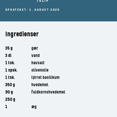
TULIP
OPDATERET: 1. AUGUST 2025
Ingredienser
35 g
gær
3 dl
vand
1 tsk.
havsalt
1 spsk.
olivenolie
1 tsk.
tørret basilikum
350 g
hvedemel
90 g
fuldkornshvedemel
250 g
1
æg