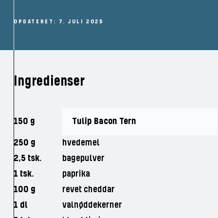
OPDATERET: 7. JULI 2025
Ingredienser
150 g
Tulip Bacon Tern
250 g
hvedemel
2,5 tsk.
bagepulver
1 tsk.
paprika
100 g
revet cheddar
1 dl
valnøddekerner