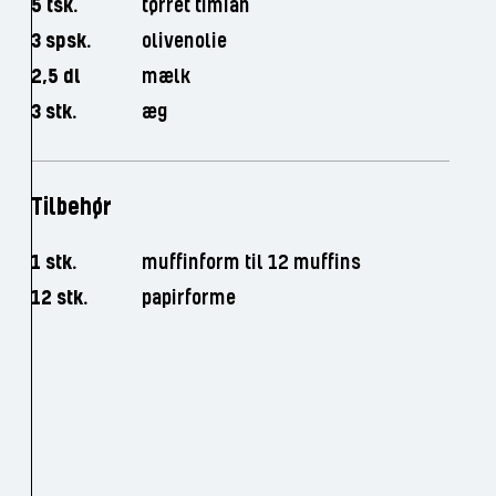
5 tsk.
tørret timian
3 spsk.
olivenolie
2,5 dl
mælk
3 stk.
æg
Tilbehør
1 stk.
muffinform til 12 muffins
12 stk.
papirforme