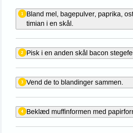
Bland mel, bagepulver, paprika, o
1
timian i en skål.
Pisk i en anden skål bacon stegefe
2
Vend de to blandinger sammen.
3
Beklæd muffinformen med papirforme
4