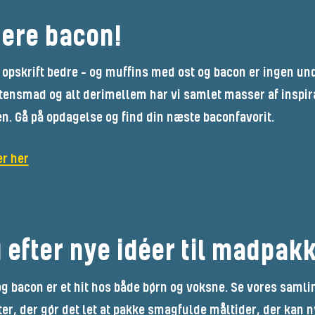
ere bacon!
opskrift bedre – og muffins med ost og bacon er ingen und
ensmad og alt derimellem har vi samlet masser af inspira
en. Gå på opdagelse og find din næste baconfavorit.
er her
 efter nye idéer til madpak
g bacon er et hit hos både børn og voksne. Se vores saml
r, der gør det let at pakke smagfulde måltider, der kan ny