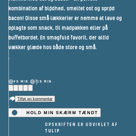
kombination af blødhed, smeltet ost og sprød
bacon! Disse små lækkerier er nemme at lave og
oplagte som snack, til madpakken eller på
buffetbordet. En smagfuld favorit, der altid
vækker glæde hos både store og små.
.
45 MIN.
15 MIN.
(3)
3
Tilføj en kommentar
HOLD MIN SKÆRM TÆNDT
OPSKRIFTEN ER UDVIKLET AF
TULIP