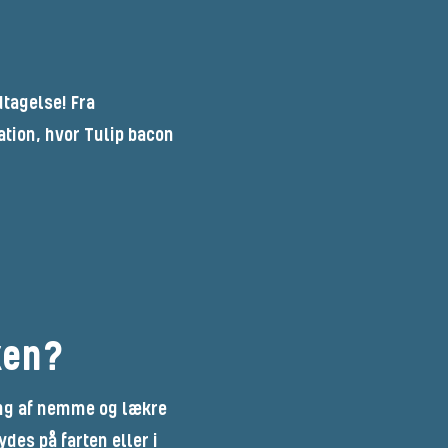
tagelse! Fra
tion, hvor Tulip bacon
ken?
ing af nemme og lækre
des på farten eller i