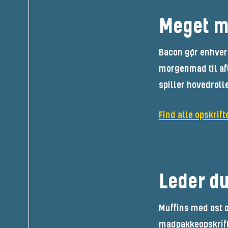
Meget m
Bacon gør enhver 
morgenmad til aft
spiller hovedroll
Find alle opskrift
Leder du
Muffins med ost o
madpakkeopskrifte