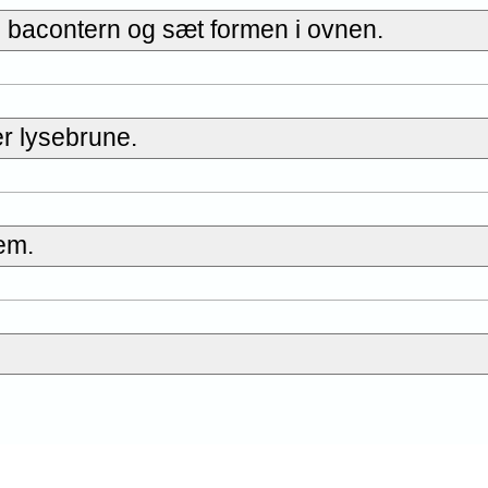
e bacontern og sæt formen i ovnen.
er lysebrune.
em.