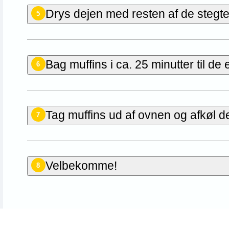
Drys dejen med resten af de stegt
5
Bag muffins i ca. 25 minutter til de 
6
Tag muffins ud af ovnen og afkøl d
7
Velbekomme!
8
Bedøm denne opskrift