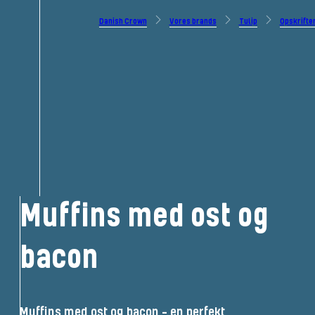
Danish Crown
Vores brands
Tulip
Opskrifte
Muffins med ost og
bacon
Muffins med ost og bacon – en perfekt