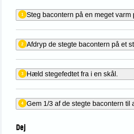
Steg
bacontern
på en meget varm p
1
Afdryp de stegte bacontern på et s
2
Hæld stegefedtet fra i en skål.
3
Gem 1/3 af de stegte bacontern til 
4
Dej