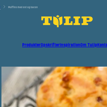
r
Muffins med ost og bacon
Produkter
Opskrifter
Inspiration
Om Tulip
Kont