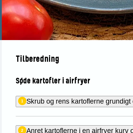
Tilberedning
Søde kartofler i airfryer
Skrub og rens kartoflerne grundigt
1
Anret kartoflerne i en airfryer kur
2