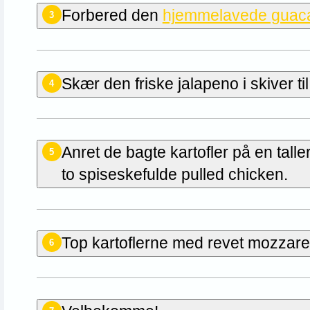
Forbered den
hjemmelavede guac
3
Skær den friske jalapeno i skiver til
4
Anret de bagte kartofler på en tall
5
to spiseskefulde pulled chicken.
Top kartoflerne med revet mozzarell
6