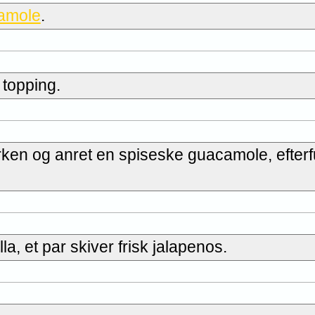
amole
.
 topping.
erken og anret en spiseske guacamole, efterfu
a, et par skiver frisk jalapenos.