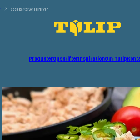
r
Søde kartofler i airfryer
Produkter
Opskrifter
Inspiration
Om Tulip
Kont