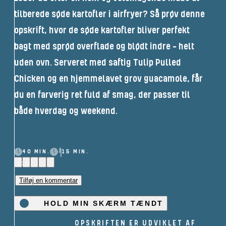
tilberede søde kartofler i airfryer? Så prøv denne
opskrift, hvor de søde kartofler bliver perfekt
bagt med sprød overflade og blødt indre – helt
uden ovn. Serveret med saftig Tulip Pulled
Chicken og en hjemmelavet grov guacamole, får
du en farverig ret fuld af smag, der passer til
både hverdag og weekend.
40 MIN.
15 MIN.
(18)
Tilføj en kommentar
HOLD MIN SKÆRM TÆNDT
OPSKRIFTEN ER UDVIKLET AF