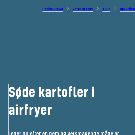
Danish Crown
Vores brands
Tulip
Opskrifte
Søde kartofler i
airfryer
Leder du efter en nem og velsmagende måde at