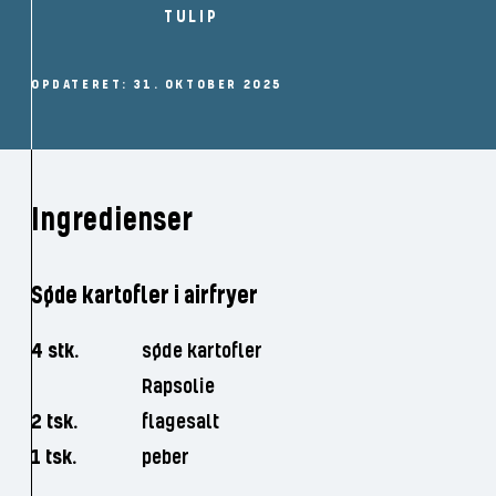
TULIP
OPDATERET: 31. OKTOBER 2025
Ingredienser
Søde kartofler i airfryer
4 stk.
søde kartofler
Rapsolie
2 tsk.
flagesalt
1 tsk.
peber