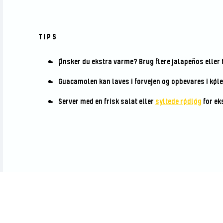
TIPS
Ønsker du ekstra varme? Brug flere jalapeños eller ti
Guacamolen kan laves i forvejen og opbevares i køle
Server med en frisk salat eller
syltede rødløg
for ek
Bedøm denne opskrift