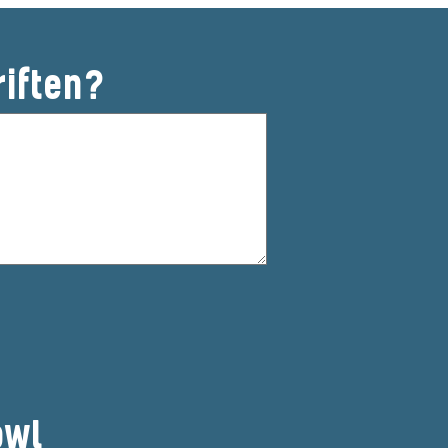
riften?
owl