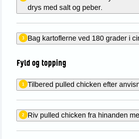
drys med salt og peber.
Bag kartoflerne ved 180 grader i ci
3
Fyld og topping
Tilbered pulled chicken efter anvis
1
Riv pulled chicken fra hinanden med
2