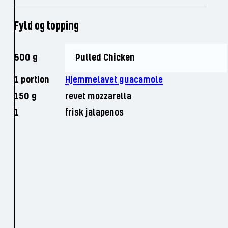
Fyld og topping
500 g
Pulled Chicken
1 portion
Hjemmelavet guacamole
150 g
revet mozzarella
1
frisk jalapenos