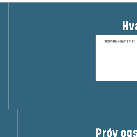
Hv
Prøv og