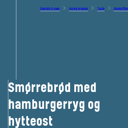
Danish Crown
Vores brands
Tulip
Opskrifte
Smørrebrød med
hamburgerryg og
hytteost