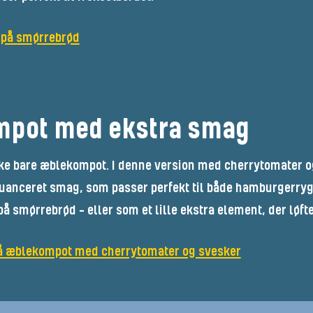
r på smørrebrød
pot med ekstra smag
ke bare æblekompot. I denne version med cherrytomater og
uanceret smag, som passer perfekt til både hamburgerryg
å smørrebrød – eller som et lille ekstra element, der løfte
på æblekompot med cherrytomater og svesker