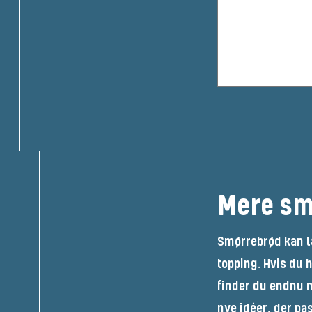
Mere sm
Smørrebrød kan l
topping. Hvis du 
finder du endnu m
nye idéer, der pas