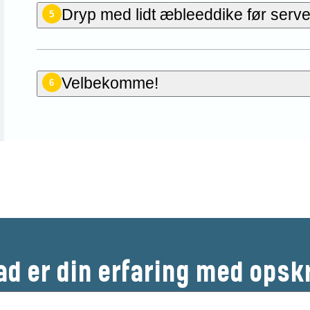
Dryp med lidt æbleeddike før server
5
Velbekomme!
6
Bedøm denne opskrift
ad er din erfaring med opsk