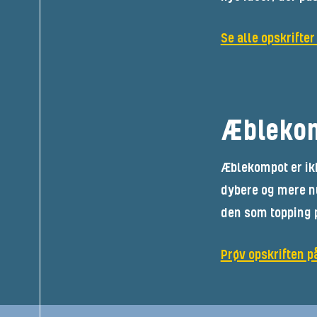
Se alle opskrifte
Æblekom
Æblekompot er ik
dybere og mere n
den som topping p
Prøv opskriften 