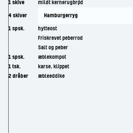
1 skive
mildt kernerugbrød
4 skiver
Hamburgerryg
1 spsk.
hytteost
Friskrevet peberrod
Salt og peber
1 spsk.
æblekompot
1 tsk.
karse, klippet
2 dråber
æbleeddike