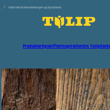
r
Smørrebrød med hamburgerryg og hytteost
Produkter
Opskrifter
Inspiration
Om Tulip
Kont