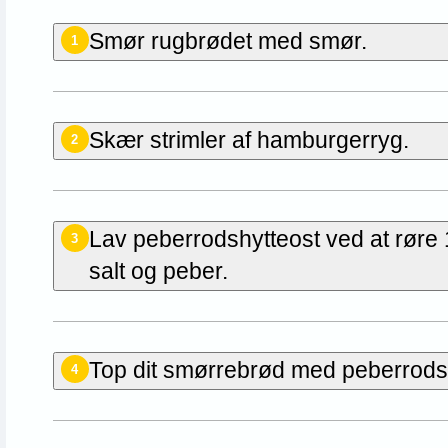
Smør rugbrødet med smør.
1
Skær strimler af hamburgerryg.
2
Lav peberrodshytteost ved at røre 1
3
salt og peber.
Top dit smørrebrød med peberrodsh
4