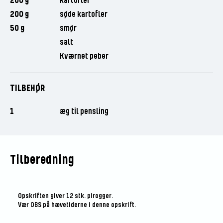
200 g
kartofler
200 g
søde kartofler
50 g
smør
salt
Kværnet peber
TILBEHØR
1
æg til pensling
Tilberedning
Opskriften giver 12 stk. pirogger.
Vær OBS på hævetiderne i denne opskrift.