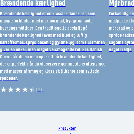
Brændende kærlighed
Mørbrad
Brændende kærlighed er en klassisk dansk ret, som
Forkæl dig se
mange forbinder med mormormad, hygge og gode
madpakke i f
hverdagsmåltider. Den traditionelle opskrift på
mørbrad og cr
brændende kærlighed laves med blød og luftig
sprøde radiss
kartoffelmos, sprød bacon og gyldne løg, som tilsammen
sagtens bytte
giver en enkel, men meget velsmagende ret. Hos Danish
noget tredje.
Crown får du en nem opskrift på brændende kærlighed,
der er perfekt, når du vil servere gammeldags aftensmad
med masser af smag og klassisk tilbehør som syltede
rødbeder.
(7)
Produkter