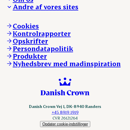
Hverdagen
Arbejd med os
Andre af vores sites
Whistleblower
Ansvarlighed og nøgletal
Ledige stillinger
Hvem er vi
Øvrige henvendelser
Mød Danish Crown
Brand og visuel identitet
Andelsejere - gris
Vi går forrest
Andelsejere - kreatur
Cookies
Vores resultater
Danishcrownprofessional.com
Kontrolrapporter
Vores lokationer
DAT-Schaub.com
Opskrifter
Kontakt
ESS-FOOD.com
Persondatapolitik
Fonden Dansk Gastronomi
KLS.se
Produkter
nordicspoor.com
Nyhedsbrev med madinspiration
Scanhide.dk
Sokolow.pl
Danish Crown Vej 1, DK-8940 Randers
+45 8919 1919
CVR 26121264
Opdater cookie-indstillinger