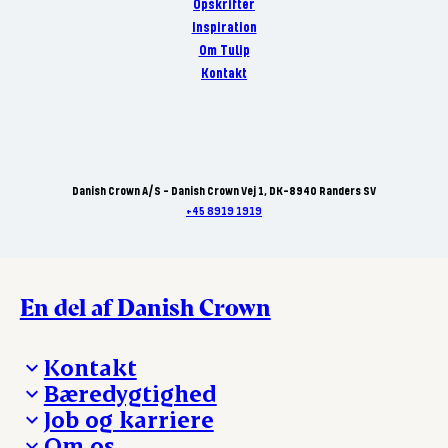
Opskrifter
Inspiration
Om Tulip
Kontakt
Danish Crown A/S - Danish Crown Vej 1, DK-8940 Randers SV
+45 8919 1919
En del af Danish Crown
Kontakt
Bæredygtighed
Besøg Danish Crown
Job og karriere
Presse og nyheder
Fra jord til bord
Om os
Reklamationer