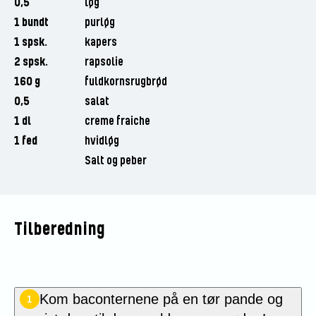
0,5
løg
1 bundt
purløg
1 spsk.
kapers
2 spsk.
rapsolie
160 g
fuldkornsrugbrød
0,5
salat
1 dl
creme fraiche
1 fed
hvidløg
Salt og peber
Tilberedning
Kom
baconternene
på en tør pande og
1