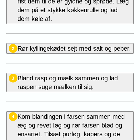
rist dem til de er gyldne og sprøde. Læg
dem på et stykke køkkenrulle og lad
dem køle af.
Rør kyllingekødet sejt med salt og peber.
2
Bland rasp og mælk sammen og lad
3
raspen suge mælken til sig.
Kom blandingen i farsen sammen med
4
æg og revet løg og rør farsen blød og
ensartet. Tilsæt purløg, kapers og de