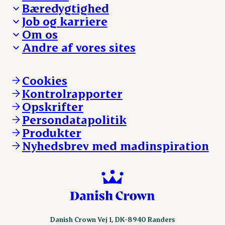
Bæredygtighed
Besøg Danish Crown
Job og karriere
Presse og nyheder
Fra jord til bord
Om os
Reklamationer
Hverdagen
Arbejd med os
Andre af vores sites
Whistleblower
Ansvarlighed og nøgletal
Ledige stillinger
Hvem er vi
Øvrige henvendelser
Mød Danish Crown
Brand og visuel identitet
Andelsejere - gris
Vi går forrest
Andelsejere - kreatur
Cookies
Vores resultater
Danishcrownprofessional.com
Kontrolrapporter
Vores lokationer
DAT-Schaub.com
Opskrifter
Kontakt
ESS-FOOD.com
Persondatapolitik
Fonden Dansk Gastronomi
KLS.se
Produkter
nordicspoor.com
Nyhedsbrev med madinspiration
Scanhide.dk
Sokolow.pl
Danish Crown Vej 1, DK-8940 Randers