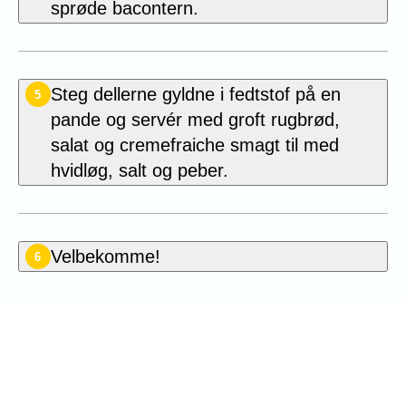
sprøde bacontern.
Steg dellerne gyldne i fedtstof på en
5
pande og servér med groft rugbrød,
salat og cremefraiche smagt til med
hvidløg, salt og peber.
Velbekomme!
6
Vær den første til at bedømme
denne opskrift