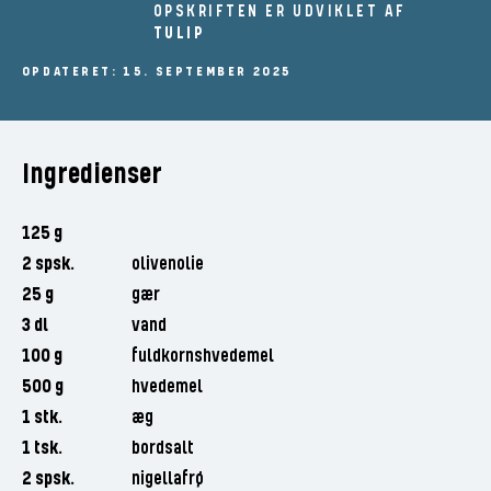
OPSKRIFTEN ER UDVIKLET AF
TULIP
OPDATERET: 15. SEPTEMBER 2025
Ingredienser
125 g
2 spsk.
olivenolie
25 g
gær
3 dl
vand
100 g
fuldkornshvedemel
500 g
hvedemel
1 stk.
æg
1 tsk.
bordsalt
2 spsk.
nigellafrø