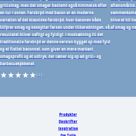
grillsmag, men det smager bestemt også himmelsk efter
aftensmåltid, 
en tur i ovnen. Farsbrød med bacon er en moderne
sammenkomst 
variation af det klassiske farsbrød, hvor baconen både
blive et hit h
tilfører smag og beskytter farsen under tilberedningen, så
af smag og ne
resultatet bliver saftigt og fyldigt. I modsætning til det
traditionelle farsbrød er denne version bygget op med fyld
og et flettet baconnet, som giver en mere markant
smagsprofil og et udtryk, der læner sig op ad grill- og
barbecuekøkkenet.
(1)
Produkter
Opskrifter
Inspiration
Om Tulip