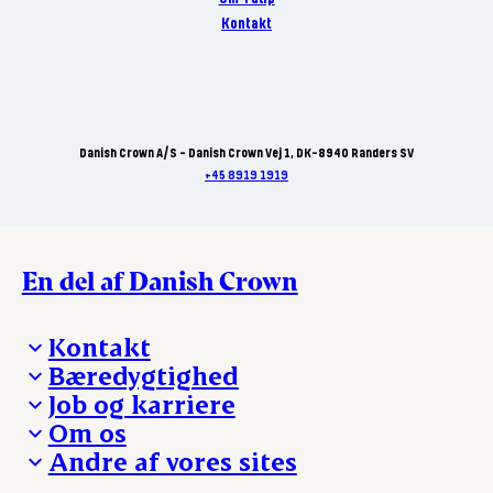
Kontakt
Danish Crown A/S - Danish Crown Vej 1, DK-8940 Randers SV
+45 8919 1919
En del af Danish Crown
Kontakt
Bæredygtighed
Besøg Danish Crown
Job og karriere
Presse og nyheder
Fra jord til bord
Om os
Reklamationer
Hverdagen
Arbejd med os
Andre af vores sites
Whistleblower
Ansvarlighed og nøgletal
Ledige stillinger
Hvem er vi
Øvrige henvendelser
Mød Danish Crown