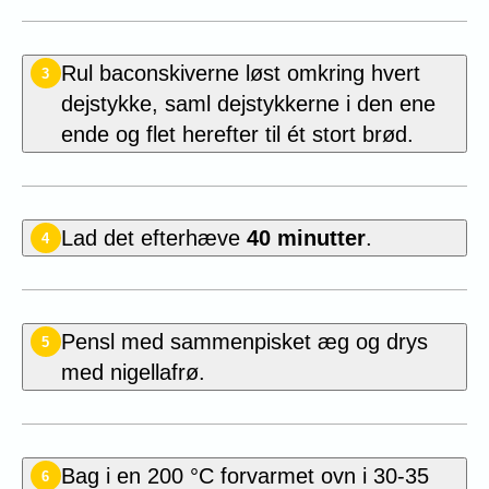
Rul
baconskiverne løst omkring hvert
3
dejstykke, saml dejstykkerne i den ene
ende og flet herefter til ét stort brød.
Lad det efterhæve
40 minutter
.
4
Pensl med sammenpisket æg og drys
5
med nigellafrø.
Bag i en 200 °C forvarmet ovn i 30-35
6