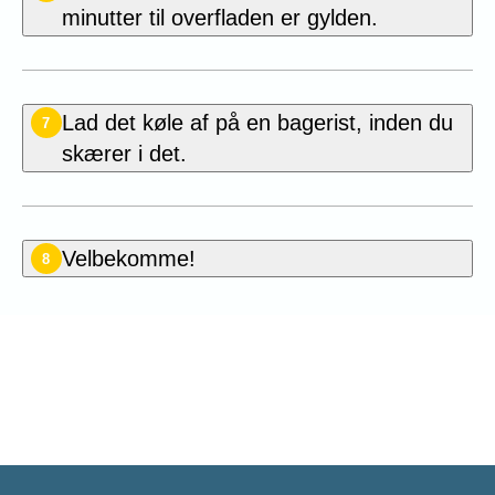
minutter til overfladen er gylden.
Lad det køle af på en bagerist, inden du
7
skærer i det.
Velbekomme!
8
Vær den første til at bedømme
denne opskrift