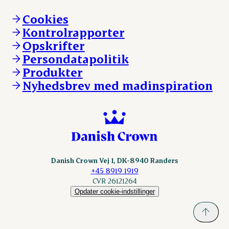
Brand og visuel identitet
Andelsejere - gris
Vi går forrest
Andelsejere - kreatur
Cookies
Vores resultater
Danishcrownprofessional.com
Kontrolrapporter
Vores lokationer
DAT-Schaub.com
Opskrifter
Kontakt
ESS-FOOD.com
Persondatapolitik
Fonden Dansk Gastronomi
KLS.se
Produkter
nordicspoor.com
Nyhedsbrev med madinspiration
Scanhide.dk
Sokolow.pl
Danish Crown Vej 1, DK-8940 Randers
+45 8919 1919
CVR 26121264
Opdater cookie-indstillinger