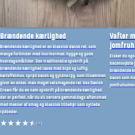
Brændende kærlighed
Vafler 
jomfru
Brændende kærlighed er en klassisk dansk ret, som
mange forbinder med mormormad, hygge og gode
Elsker du og
hverdagsmåltider. Den traditionelle opskrift på
baconsvøbte 
brændende kærlighed laves med blød og luftig
brændende kæ
kartoffelmos, sprød bacon og gyldne løg, som tilsammen
bacon som ho
giver en enkel, men meget velsmagende ret. Hos Danish
jomfruhummerh
Crown får du en nem opskrift på brændende kærlighed,
der er perfekt, når du vil servere gammeldags aftensmad
med masser af smag og klassisk tilbehør som syltede
rødbeder.
(7)