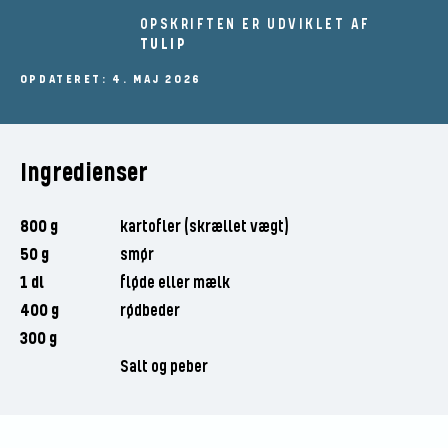
OPSKRIFTEN ER UDVIKLET AF
TULIP
OPDATERET: 4. MAJ 2026
Ingredienser
800 g
kartofler (skrællet vægt)
50 g
smør
1 dl
fløde eller mælk
400 g
rødbeder
300 g
Salt og peber