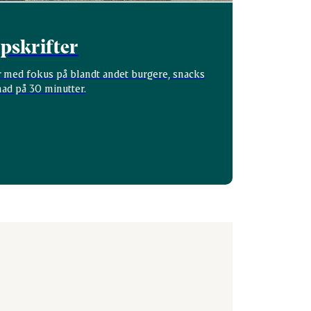
pskrifter
r med fokus på blandt andet burgere, snacks
ad på 30 minutter.