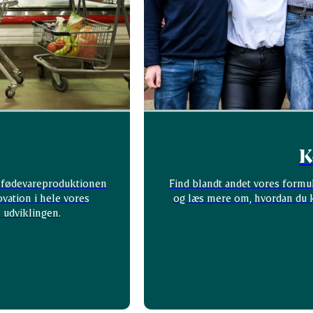
K
af fødevareproduktionen
Find blandt andet vores formula
vation i hele vores
og læs mere om, hvordan du 
e udviklingen.