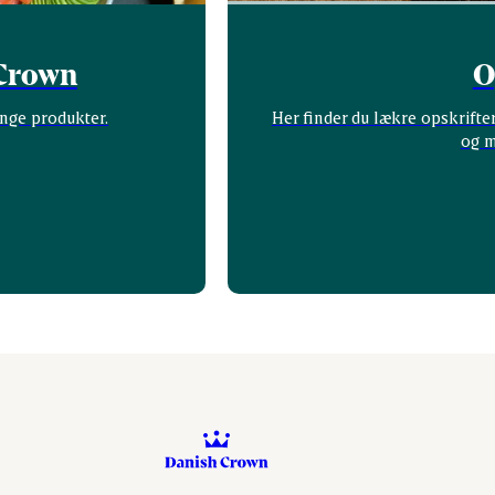
 Crown
O
nge produkter.
Her finder du lækre opskrifte
og m