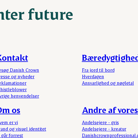
hter future
Kontakt
Bæredygtighe
esøg Danish Crown
Fra jord til bord
resse og nyheder
Hverdagen
eklamationer
Ansvarlighed og nøgletal
histleblower
vrige henvendelser
Om os
Andre af vores
vem er vi
Andelsejere - gris
and og visuel identitet
Andelsejere - kreatur
 går forrest
Danishcrownprofessional