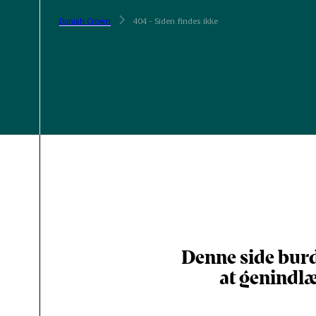
Danish Crown
404 - Siden findes ikke
Denne side burd
at genindlæ