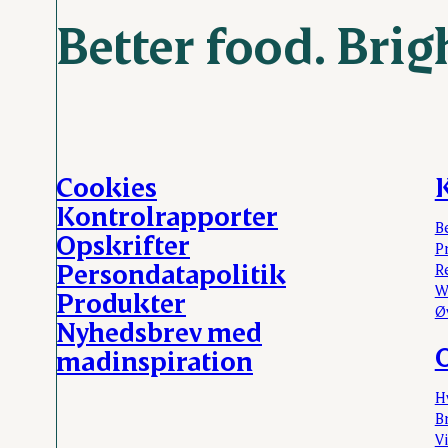
Better food. Brig
Cookies
Kontrolrapporter
B
Opskrifter
P
Persondatapolitik
R
W
Produkter
Ø
Nyhedsbrev med
madinspiration
H
Br
Vi