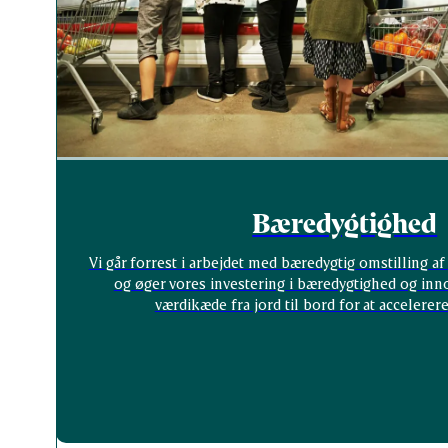
Bæredygtighed
Vi går forrest i arbejdet med bæredygtig omstilling 
og øger vores investering i bæredygtighed og inno
værdikæde fra jord til bord for at accelerer