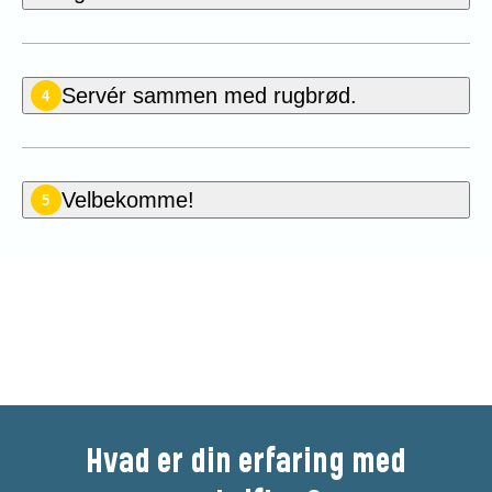
Servér sammen med rugbrød.
4
Velbekomme!
5
Vær den første til at bedømme
denne opskrift
Hvad er din erfaring med