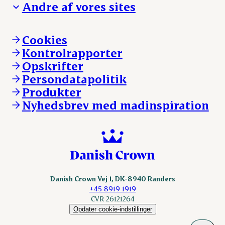
Andre af vores sites
Whistleblower
Ansvarlighed og nøgletal
Ledige stillinger
Hvem er vi
Øvrige henvendelser
Mød Danish Crown
Brand og visuel identitet
Andelsejere - gris
Vi går forrest
Andelsejere - kreatur
Cookies
Vores resultater
Danishcrownprofessional.com
Kontrolrapporter
Vores lokationer
DAT-Schaub.com
Opskrifter
Kontakt
ESS-FOOD.com
Persondatapolitik
Fonden Dansk Gastronomi
KLS.se
Produkter
nordicspoor.com
Nyhedsbrev med madinspiration
Scanhide.dk
Sokolow.pl
Danish Crown Vej 1, DK-8940 Randers
+45 8919 1919
CVR 26121264
Opdater cookie-indstillinger