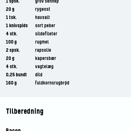
1 spsk.
grov sennep
20 g
rygeost
1 tsk.
havsalt
1 knivspids
sort peber
4 stk.
sildefileter
100 g
rugmel
2 spsk.
rapsolie
20 g
kapersbær
4 stk.
vagtelæg
0,25 bundt
dild
160 g
fuldkornsrugbrød
Tilberedning