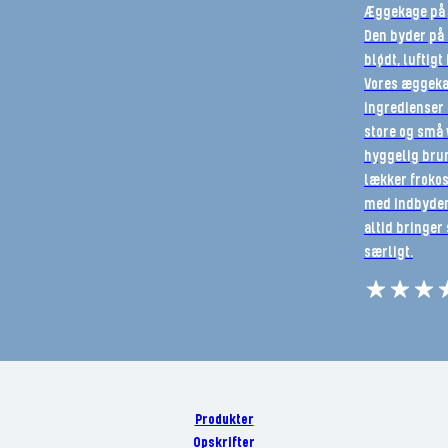
Æggekage på p
Den byder på 
blødt, luftig
Vores æggekag
ingredienser
store og små 
hyggelig brun
lækker frokos
med indbydend
altid bringer 
særligt.
Produkter
Opskrifter