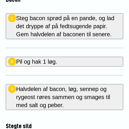
Bacon
Steg bacon
sprød på en pande, og lad
1
det dryppe af på fedtsugende papir.
Gem halvdelen af baconen til senere.
Pil og hak 1 løg.
2
Halvdelen af bacon, løg, sennep og
3
rygeost røres sammen og smages til
med salt og peber.
Stegte sild