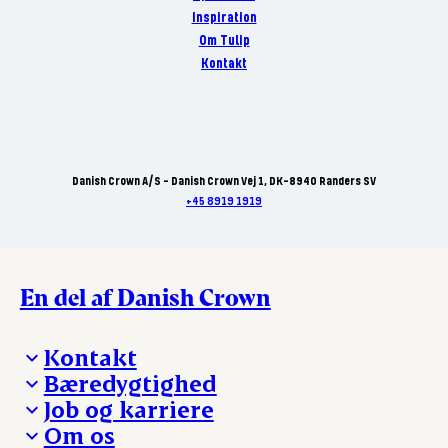
Inspiration
Om Tulip
Kontakt
Danish Crown A/S - Danish Crown Vej 1, DK-8940 Randers SV
+45 8919 1919
En del af Danish Crown
Kontakt
Bæredygtighed
Besøg Danish Crown
Job og karriere
Presse og nyheder
Fra jord til bord
Om os
Reklamationer
Hverdagen
Arbejd med os