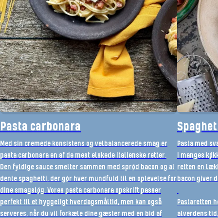
Pasta carbonara
Spaghet
Med sin cremede konsistens og velbalancerede smag er
Pasta med sva
pasta carbonara en af de mest elskede italienske retter.
i manges køkk
Den fyldige sauce smelter sammen med sprød bacon og al
retten en læ
dente spaghetti, der gør hver mundfuld til en oplevelse for
bacon giver de
dine smagsløg. Vores pasta carbonara opskrift passer
perfekt til et hyggeligt hverdagsmåltid, men kan også
Pastaretten h
serveres, når du vil forkæle dine gæster med en bid af
alverdens tid