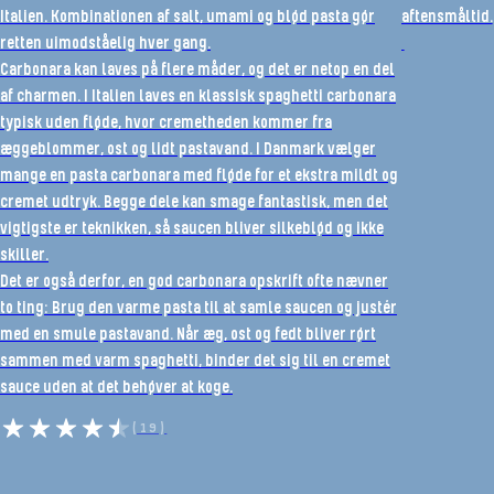
Italien. Kombinationen af salt, umami og blød pasta gør
aftensmåltid.
retten uimodståelig hver gang.
Carbonara kan laves på flere måder, og det er netop en del
af charmen. I Italien laves en klassisk spaghetti carbonara
typisk uden fløde, hvor cremetheden kommer fra
æggeblommer, ost og lidt pastavand. I Danmark vælger
mange en pasta carbonara med fløde for et ekstra mildt og
cremet udtryk. Begge dele kan smage fantastisk, men det
vigtigste er teknikken, så saucen bliver silkeblød og ikke
skiller.
Det er også derfor, en god carbonara opskrift ofte nævner
to ting: Brug den varme pasta til at samle saucen og justér
med en smule pastavand. Når æg, ost og fedt bliver rørt
sammen med varm spaghetti, binder det sig til en cremet
sauce uden at det behøver at koge.
(19)