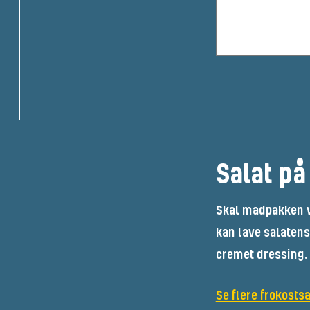
Salat p
Skal madpakken v
kan lave salatens
cremet dressing. 
Se flere frokostsa