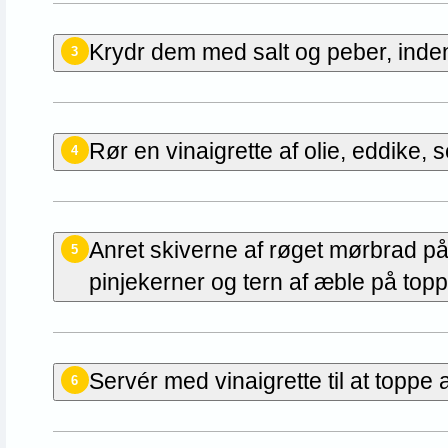
Krydr dem med salt og peber, inden 
3
Rør en vinaigrette af olie, eddike,
4
Anret skiverne af røget mørbrad på 
5
pinjekerner og tern af æble på top
Servér med vinaigrette til at toppe
6