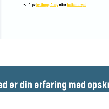
Prøv
kyllingepålæg
eller
kalkunbryst
Bedøm denne opskrift
ad er din erfaring med opsk