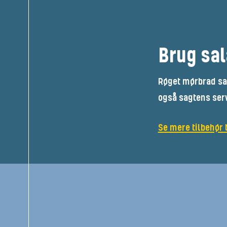
Brug sal
Røget mørbrad sa
også sagtens serv
Se mere tilbehør t