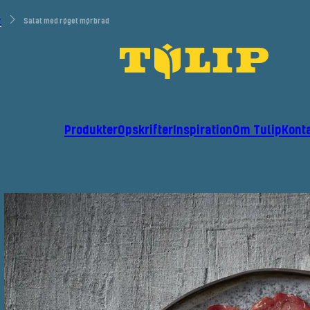
r
Salat med røget mørbrad
Produkter
Opskrifter
Inspiration
Om Tulip
Kont