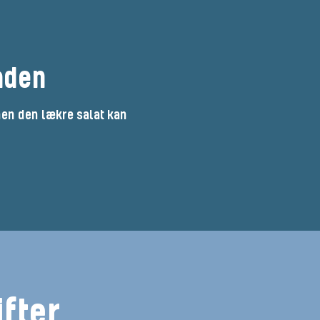
aden
men den lækre salat kan
fter