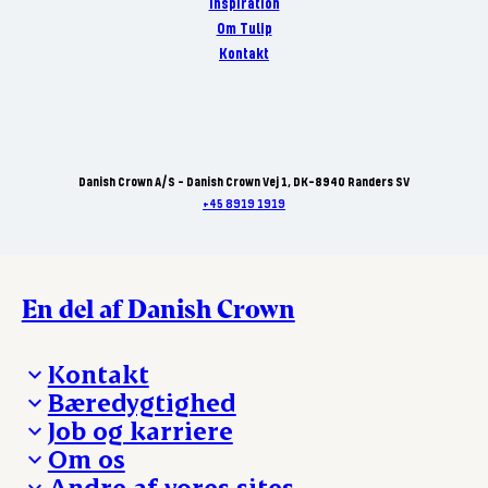
Inspiration
Om Tulip
Kontakt
Danish Crown A/S - Danish Crown Vej 1, DK-8940 Randers SV
+45 8919 1919
En del af Danish Crown
Kontakt
Bæredygtighed
Besøg Danish Crown
Job og karriere
Presse og nyheder
Fra jord til bord
Om os
Reklamationer
Hverdagen
Arbejd med os
Andre af vores sites
Whistleblower
Ansvarlighed og nøgletal