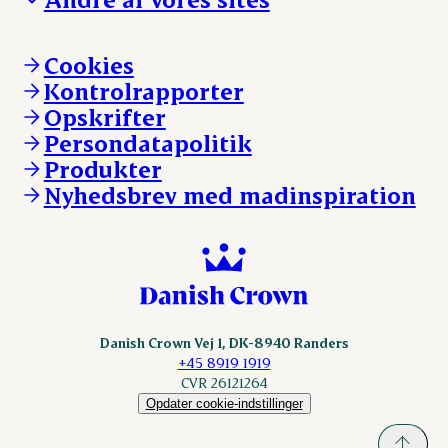
Ledige stillinger
Hvem er vi
Øvrige henvendelser
Mød Danish Crown
Brand og visuel identitet
Andelsejere - gris
Vi går forrest
Andelsejere - kreatur
Cookies
Vores resultater
Danishcrownprofessional.com
Kontrolrapporter
Vores lokationer
DAT-Schaub.com
Opskrifter
Kontakt
ESS-FOOD.com
Persondatapolitik
Fonden Dansk Gastronomi
KLS.se
Produkter
nordicspoor.com
Nyhedsbrev med madinspiration
Scanhide.dk
Sokolow.pl
Danish Crown Vej 1, DK-8940 Randers
+45 8919 1919
CVR 26121264
Opdater cookie-indstillinger