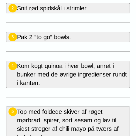
Snit rød spidskål i strimler.
2
Pak 2 ”to go” bowls.
3
Kom kogt quinoa i hver bowl, anret i
4
bunker med de øvrige ingredienser rundt
i kanten.
Top med foldede skiver af røget
5
mørbrad, spirer, sort sesam og lav til
sidst streger af chili mayo på tværs af