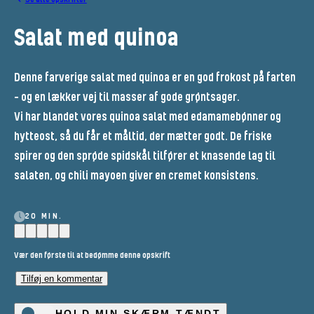
Salat med quinoa
Denne farverige salat med quinoa er en god frokost på farten
– og en lækker vej til masser af gode grøntsager.
Vi har blandet vores quinoa salat med edamamebønner og
hytteost, så du får et måltid, der mætter godt. De friske
spirer og den sprøde spidskål tilfører et knasende lag til
salaten, og chili mayoen giver en cremet konsistens.
20 MIN.
Vær den første til at bedømme denne opskrift
Tilføj en kommentar
HOLD MIN SKÆRM TÆNDT