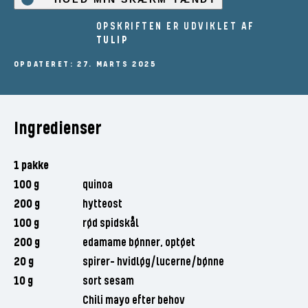
OPSKRIFTEN ER UDVIKLET AF
TULIP
OPDATERET: 27. MARTS 2025
Ingredienser
1 pakke
100 g
quinoa
200 g
hytteost
100 g
rød spidskål
200 g
edamame bønner, optøet
20 g
spirer- hvidløg/lucerne/bønne
10 g
sort sesam
Chili mayo efter behov