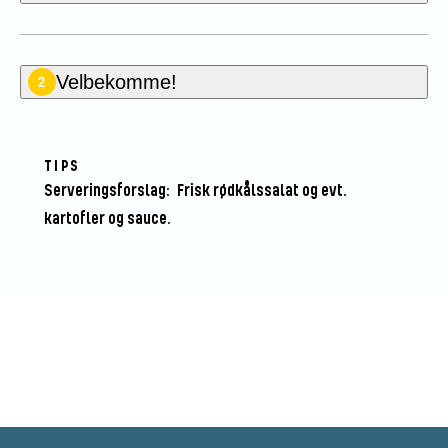
Velbekomme!
2
TIPS
Serveringsforslag: Frisk rødkålssalat og evt.
kartofler og sauce.
Vær den første til at bedømme
denne opskrift