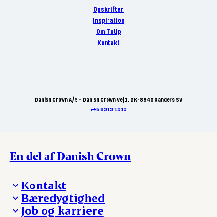
Opskrifter
Inspiration
Om Tulip
Kontakt
Danish Crown A/S - Danish Crown Vej 1, DK-8940 Randers SV
+45 8919 1919
En del af Danish Crown
Kontakt
Bæredygtighed
Besøg Danish Crown
Job og karriere
Presse og nyheder
Fra jord til bord