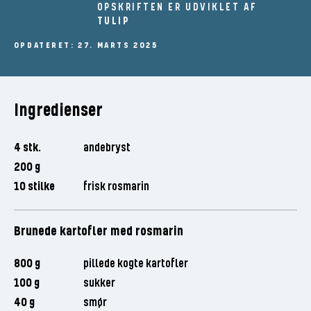
OPSKRIFTEN ER UDVIKLET AF
TULIP
OPDATERET: 27. MARTS 2025
Ingredienser
4 stk.
andebryst
200 g
10 stilke
frisk rosmarin
Brunede kartofler med rosmarin
800 g
pillede kogte kartofler
100 g
sukker
40 g
smør