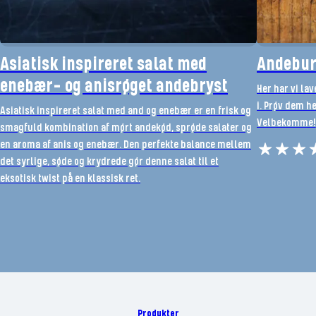
Asiatisk inspireret salat med
Andebur
enebær- og anisrøget andebryst
Her har vi la
i. Prøv dem h
Asiatisk inspireret salat med and og enebær er en frisk og
Velbekomme!
smagfuld kombination af mørt andekød, sprøde salater og
en aroma af anis og enebær. Den perfekte balance mellem
det syrlige, søde og krydrede gør denne salat til et
eksotisk twist på en klassisk ret.
Produkter