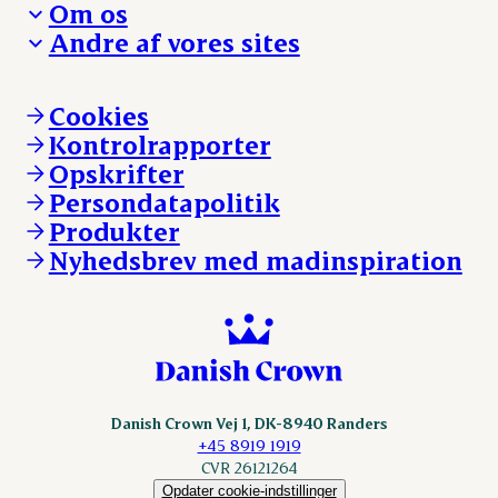
Om os
Reklamationer
Hverdagen
Arbejd med os
Andre af vores sites
Whistleblower
Ansvarlighed og nøgletal
Ledige stillinger
Hvem er vi
Øvrige henvendelser
Mød Danish Crown
Brand og visuel identitet
Andelsejere - gris
Vi går forrest
Andelsejere - kreatur
Cookies
Vores resultater
Danishcrownprofessional.com
Kontrolrapporter
Vores lokationer
DAT-Schaub.com
Opskrifter
Kontakt
ESS-FOOD.com
Persondatapolitik
Fonden Dansk Gastronomi
KLS.se
Produkter
nordicspoor.com
Nyhedsbrev med madinspiration
Scanhide.dk
Sokolow.pl
Danish Crown Vej 1, DK-8940 Randers
+45 8919 1919
CVR 26121264
Opdater cookie-indstillinger