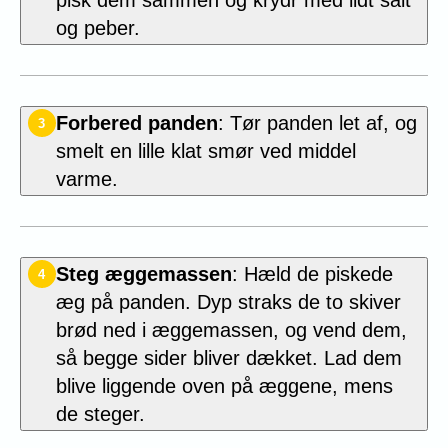
pisk dem sammen og krydr med lidt salt
og peber.
Forbered panden
: Tør panden let af, og
3
smelt en lille klat smør ved middel
varme.
Steg æggemassen
: Hæld de piskede
4
æg på panden. Dyp straks de to skiver
brød ned i æggemassen, og vend dem,
så begge sider bliver dækket. Lad dem
blive liggende oven på æggene, mens
de steger.