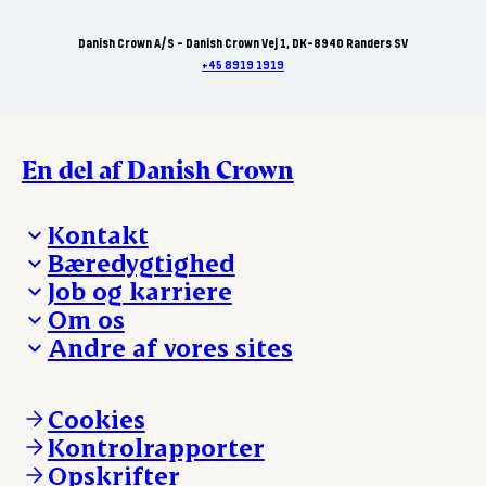
Danish Crown A/S - Danish Crown Vej 1, DK-8940 Randers SV
+45 8919 1919
En del af Danish Crown
Kontakt
Bæredygtighed
Besøg Danish Crown
Job og karriere
Presse og nyheder
Fra jord til bord
Om os
Reklamationer
Hverdagen
Arbejd med os
Andre af vores sites
Whistleblower
Ansvarlighed og nøgletal
Ledige stillinger
Hvem er vi
Øvrige henvendelser
Mød Danish Crown
Brand og visuel identitet
Andelsejere - gris
Vi går forrest
Andelsejere - kreatur
Cookies
Vores resultater
Danishcrownprofessional.com
Kontrolrapporter
Vores lokationer
DAT-Schaub.com
Opskrifter
Kontakt
ESS-FOOD.com