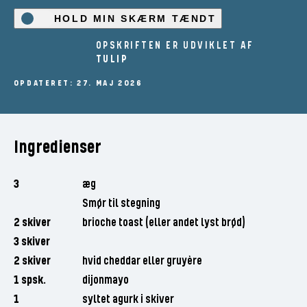
HOLD MIN SKÆRM TÆNDT
OPSKRIFTEN ER UDVIKLET AF
TULIP
OPDATERET: 27. MAJ 2026
Ingredienser
3
æg
Smør til stegning
2 skiver
brioche toast (eller andet lyst brød)
3 skiver
2 skiver
hvid cheddar eller gruyère
1 spsk.
dijonmayo
1
syltet agurk i skiver