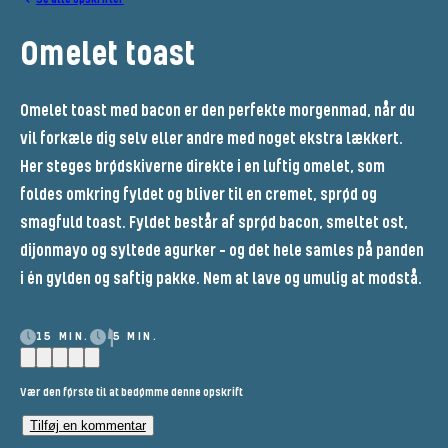
Omelet toast
Omelet toast med bacon er den perfekte morgenmad, når du
vil forkæle dig selv eller andre med noget ekstra lækkert.
Her steges brødskiverne direkte i en luftig omelet, som
foldes omkring fyldet og bliver til en cremet, sprød og
smagfuld toast. Fyldet består af sprød bacon, smeltet ost,
dijonmayo og syltede agurker – og det hele samles på panden
i én gylden og saftig pakke. Nem at lave og umulig at modstå.
15 MIN.
5 MIN.
Vær den første til at bedømme denne opskrift
Tilføj en kommentar