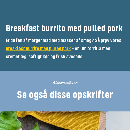
Breakfast burrito med pulled pork
Er du fan af morgenmad med masser af smag? Så prøv vores
breakfast burrito med pulled pork
– en lun tortilla med
cremet æg, saftigt kød og frisk avocado.
Alternativer
Se også disse opskrifter