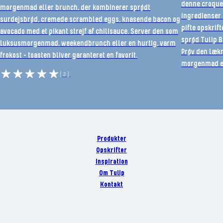
denne croque
morgenmad eller brunch, der kombinerer sprødt
ingredienser 
surdejsbrød, cremede scrambled eggs, knasende bacon og
pifte opskrift
avocado med et pikant strejf af chilisauce. Server den som
sprød
Tulip 
luksusmorgenmad, weekendbrunch eller en hurtig, varm
Prøv den lækr
frokost – toasten bliver garanteret en favorit.
morgenmad ell
(2)
Produkter
Opskrifter
Inspiration
Om Tulip
Kontakt