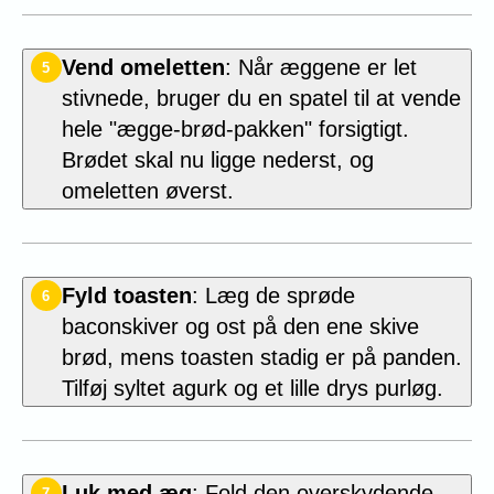
Vend omeletten
: Når æggene er let
5
stivnede, bruger du en spatel til at vende
hele "ægge-brød-pakken" forsigtigt.
Brødet skal nu ligge nederst, og
omeletten øverst.
Fyld toasten
: Læg de sprøde
6
baconskiver og ost på den ene skive
brød, mens toasten stadig er på panden.
Tilføj syltet agurk og et lille drys purløg.
Luk med æg
: Fold den overskydende
7