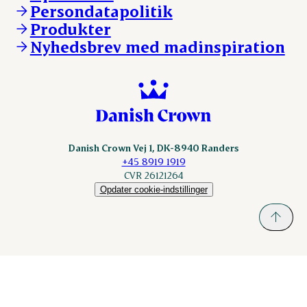
Persondatapolitik
Fonden Dansk Gastronomi
KLS.se
Produkter
nordicspoor.com
Nyhedsbrev med madinspiration
Scanhide.dk
Sokolow.pl
Danish Crown Vej 1, DK-8940 Randers
+45 8919 1919
CVR 26121264
Opdater cookie-indstillinger