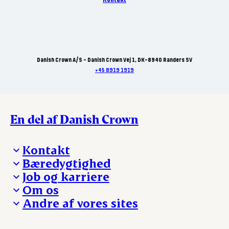
Danish Crown A/S - Danish Crown Vej 1, DK-8940 Randers SV
+45 8919 1919
En del af Danish Crown
Kontakt
Bæredygtighed
Besøg Danish Crown
Job og karriere
Presse og nyheder
Fra jord til bord
Om os
Reklamationer
Hverdagen
Arbejd med os
Andre af vores sites
Whistleblower
Ansvarlighed og nøgletal
Ledige stillinger
Hvem er vi
Øvrige henvendelser
Mød Danish Crown
Brand og visuel identitet
Andelsejere - gris