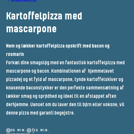
Kartoffelpizza med
mascarpone
Nem og lækker kartoffelpizza opskrift med bacon og
rosmarin
Forkæl dine smagsløg med en fantastisk kartoffelpizza med
mascarpone
og bacon.
Kombinationen
af
hjemmelavet
pizzadej og et fyld af
mascarpone
,
tynde kartoffelskiver og
knasende baconstykker
er den perfekte sammensætning af
lækker smag og sprødhed og ideel til en afslappet aften
derhjemme
. Uanset om du laver den til børn eller voksne, vil
denne pizza med garanti begejstre.
35 MIN.
15 MIN.