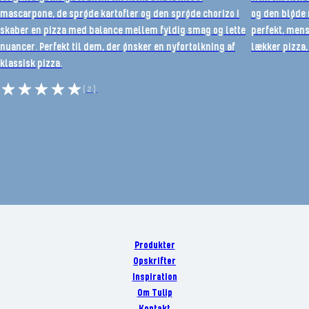
mascarpone, de sprøde kartofler og den sprøde chorizo i
og den bløde
skaber en pizza med balance mellem fyldig smag og lette
perfekt, mens 
nuancer. Perfekt til dem, der ønsker en nyfortolkning af
lækker pizza,
klassisk pizza.
(2)
Produkter
Opskrifter
Inspiration
Om Tulip
Kontakt