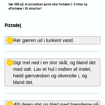
Vær OBS på, at pizzadejen gerne skal forhæve 1-3 timer og
efterhæve i 30 minutter!
Pizzadej
Rør gæren ud i lunkent vand.
1
Sigt mel ned i en stor skål, og bland det
2
med salt. Lav et hul i midten af melet,
hæld gærvæsken og olivenolie i, og
bland det.
Ælt dejen glat og blød med hænderne på
3