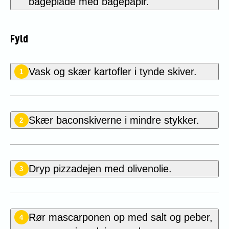
bageplade med bagepapir.
Fyld
Vask og skær kartofler i tynde skiver.
1
Skær baconskiverne i mindre stykker.
2
Dryp pizzadejen med olivenolie.
3
Rør
mascarponen
op med salt og peber,
4