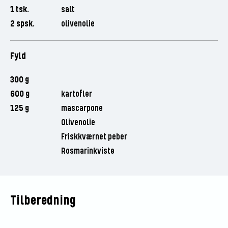
1 tsk.
salt
2 spsk.
olivenolie
Fyld
300 g
600 g
kartofler
125 g
mascarpone
Olivenolie
Friskkværnet peber
Rosmarinkviste
Tilberedning