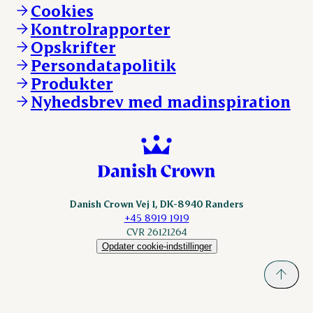
Vi går forrest
Andelsejere - kreatur
Cookies
Vores resultater
Danishcrownprofessional.com
Kontrolrapporter
Vores lokationer
DAT-Schaub.com
Opskrifter
Kontakt
ESS-FOOD.com
Persondatapolitik
Fonden Dansk Gastronomi
KLS.se
Produkter
nordicspoor.com
Nyhedsbrev med madinspiration
Scanhide.dk
Sokolow.pl
Danish Crown Vej 1, DK-8940 Randers
+45 8919 1919
CVR 26121264
Opdater cookie-indstillinger