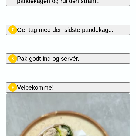
pandekagen og rul den stramt.
Gentag med den sidste pandekage.
7
Pak godt ind og servér.
8
Velbekomme!
9