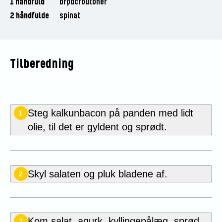
1 håndfuld
brødcroutoner
2 håndfulde
spinat
Tilberedning
Steg kalkunbacon på panden med lidt
1
olie, til det er gyldent og sprødt.
Skyl salaten og pluk bladene af.
2
Kom salat, agurk, kyllingepålæg, sprød
3