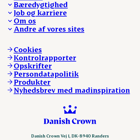
Bæredygtighed
Besøg Danish Crown
Job og karriere
Presse og nyheder
Fra jord til bord
Om os
Reklamationer
Hverdagen
Arbejd med os
Andre af vores sites
Whistleblower
Ansvarlighed og nøgletal
Ledige stillinger
Hvem er vi
Øvrige henvendelser
Mød Danish Crown
Brand og visuel identitet
Andelsejere - gris
Vi går forrest
Andelsejere - kreatur
Cookies
Vores resultater
Danishcrownprofessional.com
Kontrolrapporter
Vores lokationer
DAT-Schaub.com
Opskrifter
Kontakt
ESS-FOOD.com
Persondatapolitik
Fonden Dansk Gastronomi
KLS.se
Produkter
nordicspoor.com
Nyhedsbrev med madinspiration
Scanhide.dk
Sokolow.pl
Danish Crown Vej 1, DK-8940 Randers